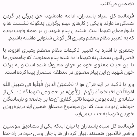
تضمین می‌کنند.
فرمانده کل سپاه پاسداران، ادامه داد:شهدا حق بزرگی بر گردن
همگی ما دارند و یکی از کار‌های مهم برگزاری اینگونه نشست ها و
یادواره‌های شهدا است، شنیدن پیام شهیدان بر همه واجب بوده
که به تعبیر مقام معظم رهبری اگر گوش شنوایی داشته باشیم.
جعفری با اشاره به تعبیر تاکیدات مقام معظم رهبری افزود: با
فضل اللهی نعمتی به شهدا داده شده پیام معنویت که جامعه‌ی ما
با این حیات معنوی خود در جهان معروف شده است و به برکت
خون شهیدان این پیام معنوی در منطقه استمرار پیدا کرده است.
وی با تاکید بر آیه قرآن «وَ لا تَحْسَبَنَّ الَّذینَ قُتِلُوا فی‏ سَبیلِ اللَّهِ
اَمْواتاً بَلْ اَحْیاءٌ عِنْدَ رَبِّهِمْ یرْزَقُونَ» در خصوص شهدا گفت: یکی از
نشانه‌ی زنده بودن شهدا تاثیر گذاری آن‌ها بر جامعه و بازماندگان
خودشان بوده است که این موضوع مصداق همین آیه درباره روزی
خوردن شهدا به حساب می‌آید.
فرمانده کل سپاه پاسداران با بیان اینکه یکی از مصادیق مومنین
واقعی فاتحین هستند، بیان کرد: آن‌ها با جان ومال خود در راه خدا