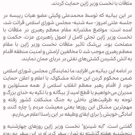
ملاقات با نخست وزیر ژاپن حمایت کردند.
در این بیانیه که توسط محمدعلی وکیلی عضو هیات رییسه در
جلسه علنی امروز- سه شنبه- مجلس شورای اسلامی قرائت شد،
آمده است: مواضع مقتدرانه مقام معظم رهبری در ملاقات با
نخست وزیر ژاپن تجلی کامل از اصول راهبردی عزت، حکمت و
مصلحت بود. بی‌شک تاثیر ملاقات نخست وزیر ژاپن با مقام
معظم رهبری موجب شد تا مخالفین آرامش و امنیت منطقه اقدام
به آتش کشیدن کشتی‌های نفتی در دریای عمان نمایند.
در ادامه این بیانیه می افزاید: ما نمایندگان مجلس شورای اسلامی
ضمن محکوم کردن این حادثه مشکوک، با اعلام و اعلان حمایت
خود از اقدام رهبر معظم انقلاب اسلامی از همه مسئولین و
مدیران می‌خواهیم با قطع امید از بیگانه و با تکیه به خدای بزرگ و
توجه به ظرفیت‌های داخلی به جنگ مشکلات کشور رفته و
مهم‌ترین مشکل این روزها یعنی معیشت مردم را چاره کنند و
آمادگی خویش را برای ایفای وظیفه در این راستا اعلام می‌داریم.
گفتنی است، "آبه شینزو" نخست وزیر ژاپن روزهای چهارشنبه و
پنجشنبه هفته گذشته به تهران سفر کرد، او در این سفر دو روزه