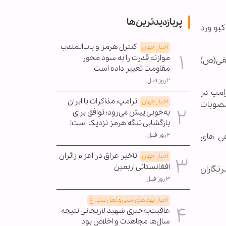
پربازدیدترین‌ها
بو ورد
کنترل هرمز و باب‌المندب
اخبار جهان
موازنه قدرت را به سود محور
فی(ص)
مقاومت تغییر داده است
۲ روز قبل
امپ در
ترامپ: مذاکرات با ایران
اخبار جهان
مصوبات
به‌خوبی پیش می‌رود؛ توافق برای
بازگشایی تنگه هرمز نزدیک است!
۲ روز قبل
هی های
تأخیر عراق در اعزام زائران
اخبار جهان
افغانستانی اربعین
نگاران
۳ روز قبل
اخبار نهادهای دینی و اهل بیتی ع
عاقبت‌به‌خیری شهید لاریجانی نتیجه
سال‌ها مجاهدت و اخلاص بود