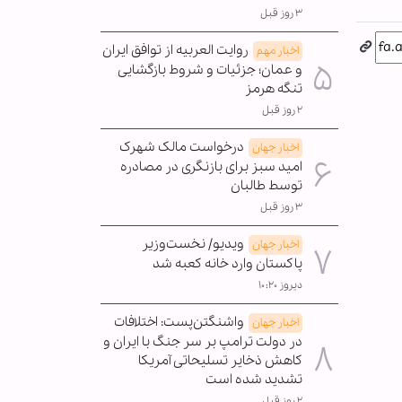
۳ روز قبل
روایت العربیه از توافق ایران
اخبار مهم
و عمان؛ جزئیات و شروط بازگشایی
تنگه هرمز
۲ روز قبل
درخواست مالک شهرک
اخبار جهان
امید سبز برای بازنگری در مصادره
توسط طالبان
۳ روز قبل
ویدیو/ نخست‌وزیر
اخبار جهان
پاکستان وارد خانه کعبه شد
دیروز ۱۰:۲۰
واشنگتن‌پست: اختلافات
اخبار جهان
در دولت ترامپ بر سر جنگ با ایران و
کاهش ذخایر تسلیحاتی آمریکا
تشدید شده است
۲ روز قبل