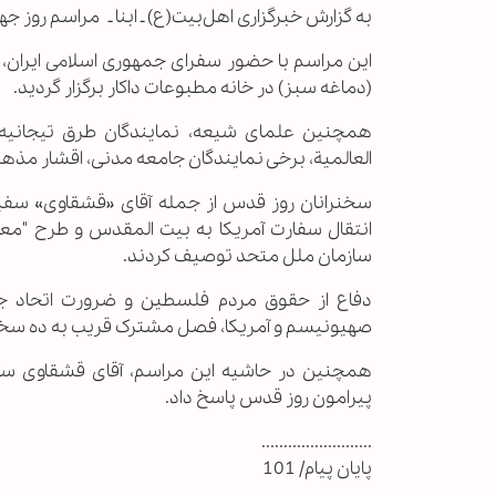
به گزارش خبرگزاری اهل‌بیت(ع) ـ ابنا ـ
مراسم روز جها
این مراسم با حضور سفرای جمهوری اسلامی ایران، 
(دماغه سبز)
در خانه مطبوعات داکار برگزار گردید.
همچنین
علمای شیعه، نمایندگان طرق تیجانیه، 
العالمیة، برخی نمایندگان جامعه مدنی، اقشار مذه
سخنرانان روز قدس از جمله آقای «قشقاوی» سفیر 
انتقال سفارت آمریکا به بیت المقدس و طرح "معامل
سازمان ملل متحد توصیف کردند.
دفاع از حقوق مردم فلسطین و ضرورت اتحاد جه
صهیونیسم و آمریکا، فصل مشترک قریب به ده سخنر
همچنین در حاشیه این مراسم، آقای قشقاوی سف
پیرامون روز قدس پاسخ داد.
.........................
پایان پیام/ 101