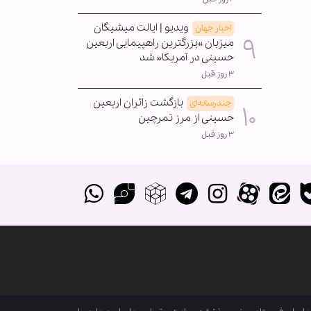
ویدیو | ایالت میشیگان
اخبار جهان
میزبان »بزرگترین راهپیمایی اربعین
حسینی در آمریکا« شد
۳ روز قبل
بازگشت زائران اربعین
چندرسانه‌ای
حسینی از مرز تمرچین
۳ روز قبل