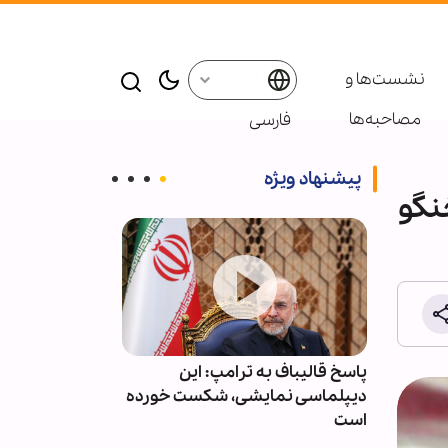
نشست‌ها و
مصاحبه‌ها
فارسی
پیشنهاد ویژه
نگو
ت و
پاسخ قالیباف به ترامپ: این
عربستان آمار ت
وقف کند
دیپلماسی نمایشی، شکست خورده
حملات یمن را م
است
انتشار اعلام کر