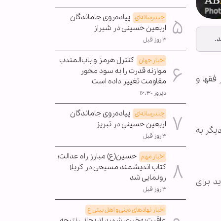
پیاده‌روی جاماندگان
چندرسانه‌ای
اربعین حسینی در شیراز
۳ روز قبل
کنترل هرمز و باب‌المندب
اخبار جهان
موازنه قدرت را به سود محور
بح امروز (چهارشنبه 26 تیر) با حضور فقها و
مقاومت تغییر داده است
دیروز ۱۶:۳۰
پیاده‌روی جاماندگان
چندرسانه‌ای
اربعین حسینی در تبریز
یگر به
۳ روز قبل
حسین(ع) مبارز راه عدالت؛
اخبار مهم
کتاب اندیشمند مسیحی در کربلا
رونمایی شد
د برای
۳ روز قبل
اخبار نهادهای دینی و اهل بیتی ع
عاقبت‌به‌خیری شهید لاریجانی نتیجه