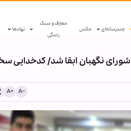
معارف و سبک
چندرسانه‌ای
عکس
نهادها
زندگی
ر شورای نگهبان ابقا شد/ کدخدایی سخ
حزب‌الله: دولت لبنان مذاکرا
امتیازدهی به تل‌آویو را مت