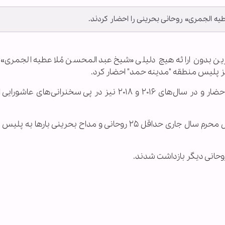
ه الجمری» روحانی بحرینی را احضار کردند.
حرین بدون ارائه هیچ دلیلی «شیخ عبدالمحسن مُلا عطیه الجمری» 
ز پلیس منطقه "مدینه حمد" احضار کرد.
این خطیب بحرینی در محرم امسال هم به پلیس احضار و در سال‌های ۲۰۱۶ و ۲۰۱۸ نیز در پی سخنرانی‌ه
به گفته انجمن حقوق بشر بحرین فقط در دهه اول محرم سال جاری حداقل ۲۵ روحانی و مداح بحرینی بار‌
حانی دیگر بازداشت شدند.