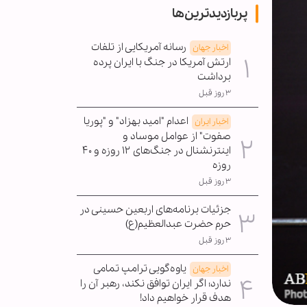
پربازدیدترین‌ها
رسانه آمریکایی از تلفات
اخبار جهان
ارتش آمریکا در جنگ با ایران پرده
برداشت
۳ روز قبل
اعدام "امید بهزاد" و "پوریا
اخبار ایران
صفوت" از عوامل موساد و
اینترنشنال در جنگ‌های ۱۲ روزه و ۴۰
روزه
۳ روز قبل
جزئیات برنامه‌های اربعین حسینی در
حرم حضرت عبدالعظیم(ع)
۳ روز قبل
یاوه‌گویی ترامپ تمامی
اخبار جهان
ندارد؛ اگر ایران توافق نکند، رهبر آن را
هدف قرار خواهیم داد!