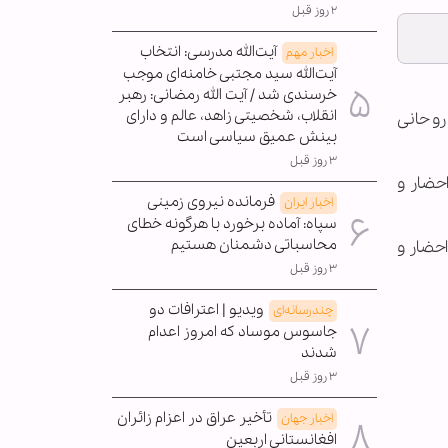
۲ روز قبل
آیت‌الله مدرسی: انتخاب
اخبار مهم
آیت‌الله سید مجتبی خامنه‌ای موجب
خرسندی شد / آیت الله رمضانی: رهبر
انقلاب، شخصیتی زاهد، عالم و دارای
روحانی
بینش عمیق سیاسی است
۳ روز قبل
ای عاشورایی احضار و
فرمانده نیروی زمینی
اخبار ایران
سپاه: آماده برخورد با هرگونه خطای
محاسباتی دشمنان هستیم
ها به پلیس احضار و
۳ روز قبل
ویدیو | اعترافات دو
چندرسانه‌ای
جاسوس موساد که امروز اعدام
شدند
۳ روز قبل
تأخیر عراق در اعزام زائران
اخبار جهان
افغانستانی اربعین