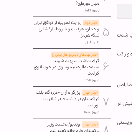
میان‌دوره‌ای؟
دیروز ۱۰:۴۱
روایت العربیه از توافق ایران
اخبار مهم
و عمان؛ جزئیات و شروط بازگشایی
با شدت
تنگه هرمز
۳ روز قبل
اه پنجشنبه در اطلاعیه‌ای اعلام کرد که بیش از ۴۰ خمپاره و راکت
اخبار نهادهای دینی و اهل بیتی ع
گرامیداشت سپهبد شهید
سیدعبدالرحیم موسوی در حرم بانوی
کرامت
دیروز ۱۳:۱۱
ها راهی
بزرگراه آرال-خزر؛ گام بلند
اخبار جهان
قزاقستان برای تسلط بر ترانزیت
یتی در
اوراسیا
دیروز ۱۸:۱۶
روریستی
ویدیو/ نخست‌وزیر
اخبار جهان
پاکستان وارد خانه کعبه شد