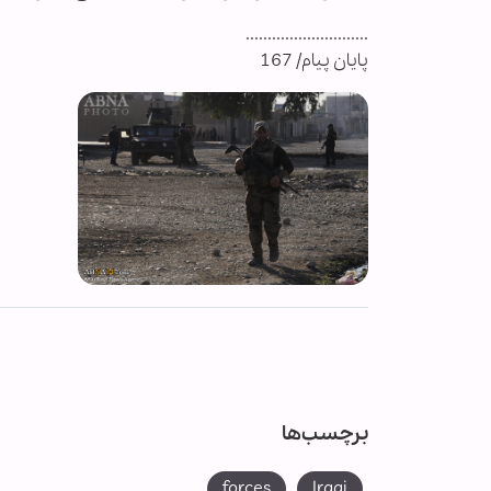
............................
پایان پیام/ 167
برچسب‌ها
forces
Iraqi