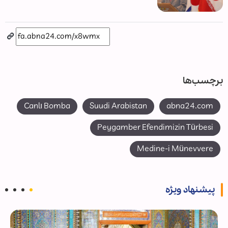
برچسب‌ها
Canlı Bomba
Suudi Arabistan
abna24.com
Peygamber Efendimizin Türbesi
Medine-i Münevvere
پیشنهاد ویژه