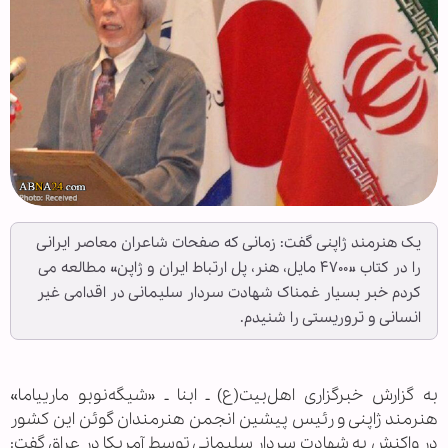
یک هنرمند ژاپنی گفت: زمانی که صفحات شاعران معاصر ایرانی
را در کتاب «۴۷۰۰ مایل، هنر، پل ارتباط ایران و ژاپن» مطالعه می
کردم خبر بسیار غمناک شهادت سردار سلیمانی در اقدامی غیر
انسانی و تروریستی را شنیدم.
به گزارش خبرگزاری اهل‌بیت(ع) ـ ابنا ـ «شیگه‌نوبو مارییاما»
هنرمند ژاپنی و رئیس پیشین انجمن هنرمندان گوئن این کشور
در واکنش به شهادت سردار سلیمانی توسط آمریکا در عراق گفت: