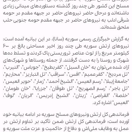
مسلح این کشور طی چند روز گذشته دستاوردهای میدانی زیادی
داشته‌اند و درحال حاضر نیروهای حاضر در جبهه مقدم در حومه
شرقی ادلب به نیروهای حاضر در جبهه مقدم حومه جنوبی حلب
ملحق شده‌اند.
به گزارش خبرگزاری رسمی سوریه (سانا)، در این بیانیه آمده است:
نیروهای ارتش سوریه طی چند روز اخیر مساحتی بالغ بر ۶۰۰
کیلومتر مربع را از لوث عناصر تروریستی پاک کردند و تسلط ده‌ها
شهرک و روستا را به دست گرفتند. از جمله روستاها و شهرک‌های
آزاد شده می‌توان به "خان السبل"، "کفربطیخ"، "جوباس"، "النیرب"،
"تل مردیخ"، "کفرعمیم"، "افس"، "سراقب"، "تل التباریز"، "محاریم"،
"جامعة إیبلا"، "رسم العیس"، "الشیخ أحمد"، "زمار"، "حویر العیس"،
"تل باجر"، "رسم الصهریج"، "تل طوقان"، "جزرایا"، "خان طومان"،
"خلصة"، "القراصی"، "زیتان"، "الشیخ إدریس"، "الریان"، "لوف"،
"العیس" اشاره کرد.
فرماندهی کل ارتش ونیروهای مسلح سوریه در ادامه بیانیه خود
آورده است: فرماندهی کل ارتش ضمن تأکید بر تداوم ارتش در
عمل به وظایف ملی‌اش و دفاع از حاکمیت و عزت ملت سوریه و