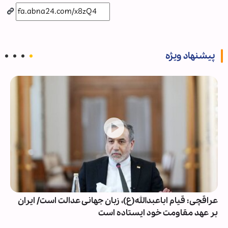
پیشنهاد ویژه
عراقچی: قیام اباعبدالله(ع)، زبان جهانی عدالت است/ ایران
بر عهد مقاومت خود ایستاده است