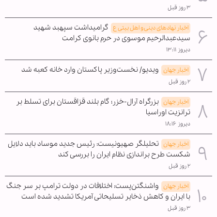
۳ روز قبل
گرامیداشت سپهبد شهید
اخبار نهادهای دینی و اهل بیتی ع
سیدعبدالرحیم موسوی در حرم بانوی کرامت
دیروز ۱۳:۱۱
ویدیو/ نخست‌وزیر پاکستان وارد خانه کعبه شد
اخبار جهان
۲ روز قبل
بزرگراه آرال-خزر؛ گام بلند قزاقستان برای تسلط بر
اخبار جهان
ترانزیت اوراسیا
دیروز ۱۸:۱۶
تحلیلگر صهیونیست: رئیس جدید موساد باید دلایل
اخبار جهان
شکست طرح براندازی نظام ایران را بررسی کند
۲ روز قبل
واشنگتن‌پست: اختلافات در دولت ترامپ بر سر جنگ
اخبار جهان
با ایران و کاهش ذخایر تسلیحاتی آمریکا تشدید شده است
۳ روز قبل