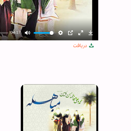
04:17
Mute
Settings
PIP
Enter
Download
دریافت
fullscreen