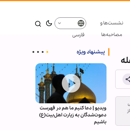
نشست‌ها و
مصاحبه‌ها
فارسی
پیشنهاد ویژه
له
ی
ب حرم
ویدیو | دعا کنیم ما هم در فهرست
معرفتِ سیدالشه
ز
رکشیدن
دعوت‌شدگان به زیارت اهل‌بیت(ع)
باشیم