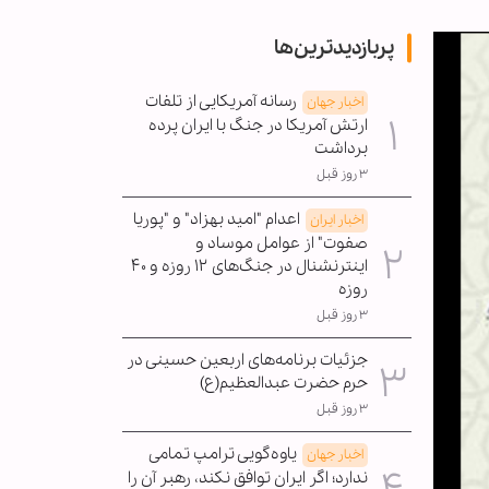
پربازدیدترین‌ها
رسانه آمریکایی از تلفات
اخبار جهان
ارتش آمریکا در جنگ با ایران پرده
برداشت
۳ روز قبل
اعدام "امید بهزاد" و "پوریا
اخبار ایران
صفوت" از عوامل موساد و
اینترنشنال در جنگ‌های ۱۲ روزه و ۴۰
روزه
۳ روز قبل
جزئیات برنامه‌های اربعین حسینی در
حرم حضرت عبدالعظیم(ع)
۳ روز قبل
یاوه‌گویی ترامپ تمامی
اخبار جهان
ندارد؛ اگر ایران توافق نکند، رهبر آن را