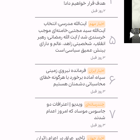
هدف قرار خواهیم داد!
۲ روز قبل
آیت‌الله مدرسی: انتخاب
اخبار مهم
آیت‌الله سید مجتبی خامنه‌ای موجب
خرسندی شد / آیت الله رمضانی: رهبر
Pla
انقلاب، شخصیتی زاهد، عالم و دارای
بینش عمیق سیاسی است
۳ روز قبل
فرمانده نیروی زمینی
اخبار ایران
سپاه: آماده برخورد با هرگونه خطای
محاسباتی دشمنان هستیم
۳ روز قبل
ویدیو | اعترافات دو
چندرسانه‌ای
جاسوس موساد که امروز اعدام
شدند
۳ روز قبل
تأخیر عراق در اعزام زائران
اخبار جهان