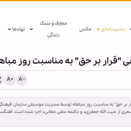
معارف و سبک
چندرسانه‌ای
عکس
نهادها
زندگی
 "قرار بر حق" به مناسبت روز مباه
قرار بر حق" به مناسبت روز مباهله توسط مدیریت موسیقی سازمان فرهنگ
تصاویر | تلاش خادمان موک
ری از «بیت الله جعفری» و دکلمه «علی عطایی» اجرا شده است. آهنگسا
بانوی کرامت برای به تصوی
لحظات ناب اربعین