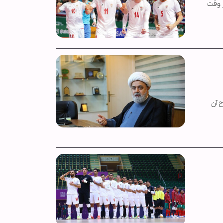
ر وقت
 آن