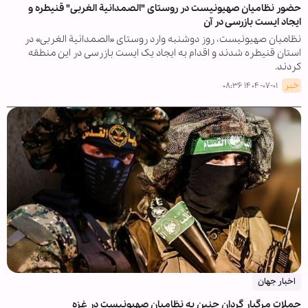
حضور نظامیان صهیونیست در روستای "الصمدانیة الغربی" قنیطره و
ایجاد ایست بازرسی در آن
نظامیان صهیونیست، روز دوشنبه وارد روستای «الصمدانیة الغربی» در
استان قنیطره شدند و اقدام به ایجاد یک ایست بازرسی در این منطقه
کردند.
خبر
۱۴۰۴-۰۷-۰۱ ۰۸:۳۶
اخبار جهان
حملات مرگبار گردان جنین به نظامیان صهیونیست در غزه