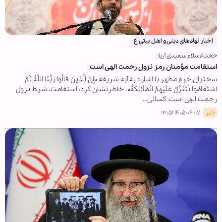
اخبار نهادهای دینی و اهل بیتی ع
حجت‌الاسلام سعیدی آریا:
استقامت مؤمنان رمز نزول رحمت الهی است
سخنران حرم مطهر با اشاره به آیه شریفه «إِنَّ الَّذِینَ قَالُوا رَبُّنَا اللَّهُ ثُمَّ
اسْتَقَامُوا تَتَنَزَّلُ عَلَیْهِمُ الْمَلَائِکَةُ»، خاطرنشان کرد: استقامت، شرط نزول
رحمت الهی است. کسانی…
خبر
۱۴۰۵-۰۴-۱۷ ۱۳:۵۱