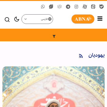
فارسی
یهودیان