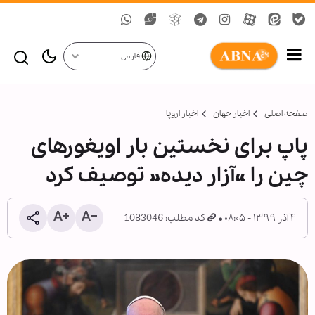
فارسی
صفحه اصلی
اخبار جهان
اخبار اروپا
پاپ برای نخستین بار اویغورهای
چین را «آزار دیده» توصیف کرد
۴ آذر ۱۳۹۹ - ۰۸:۰۵
کد مطلب: 1083046