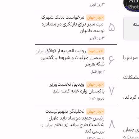
۳ روز قبل
درخواست مالک شهرک
اخبار جهان
امید سبز برای بازنگری در مصادره
ته
توسط طالبان
۳ روز قبل
روایت العربیه از توافق ایران
اخبار مهم
مردم را
و عمان؛ جزئیات و شروط بازگشایی
تنگه هرمز
۲ روز قبل
مشکلات
ویدیو/ نخست‌وزیر
اخبار جهان
پاکستان وارد خانه کعبه شد
کردند:
دیروز ۱۰:۲۰
تحلیلگر صهیونیست:
اخبار جهان
رئیس جدید موساد باید دلایل
شکست طرح براندازی نظام ایران را
ای جهان
بررسی کند
 نیست و
دیروز ۲۳:۲۱