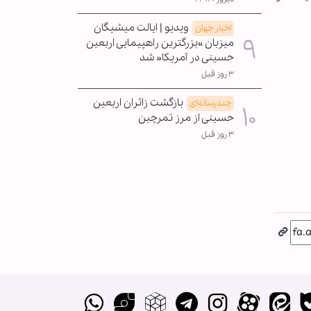
ویدیو | ایالت میشیگان
اخبار جهان
میزبان »بزرگترین راهپیمایی اربعین
حسینی در آمریکا« شد
۳ روز قبل
بازگشت زائران اربعین
چندرسانه‌ای
حسینی از مرز تمرچین
۳ روز قبل