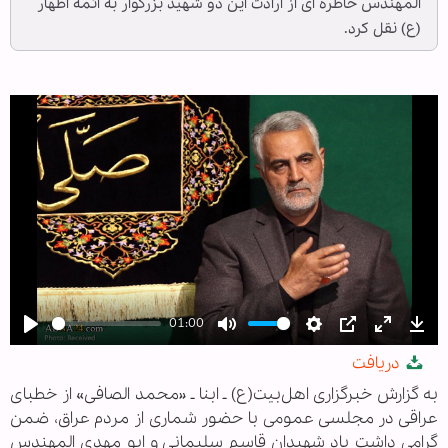
المهندس خاطره ای از ارادت این دو شهید بزرگوار به ائمه اطهار
(ع) نقل کرد.
01:00
Play
Mute
Settings
PIP
Enter
Dow
دریافت
fullscree
به گزارش خبرگزاری اهل‌بیت(ع) ـ ابنا ـ «محمد الصافی» از خطبای
عراقی در مجلسی عمومی با حضور شماری از مردم عراق، ضمن
گرامی داشت یاد شهیدان قاسم سلیمانی و ابو مهدی المهندس