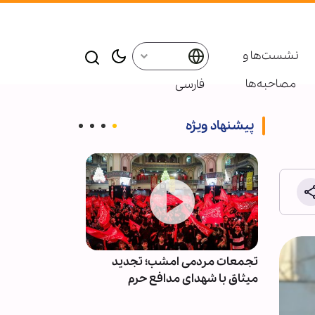
نشست‌ها و
مصاحبه‌ها
فارسی
پیشنهاد ویژه
کشتی از
تجمعات مردمی امشب؛ تجدید
«ایستادگی» چک
میثاق با شهدای مدافع حرم
است/ گفتمان م
جوان منتقل ش