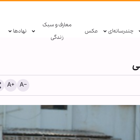
معارف و سبک
چندرسانه‌ای
عکس
نهادها
زندگی
ی
اذعان آمریکا به عبور ده‌ها 
محاصره ایران