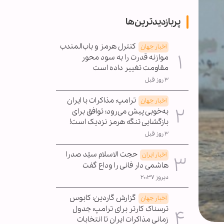
پربازدیدترین‌ها
کنترل هرمز و باب‌المندب
اخبار جهان
موازنه قدرت را به سود محور
مقاومت تغییر داده است
۳ روز قبل
ترامپ: مذاکرات با ایران
اخبار جهان
به‌خوبی پیش می‌رود؛ توافق برای
بازگشایی تنگه هرمز نزدیک است!
۳ روز قبل
حجت الاسلام سیّد صدرا
اخبار ایران
هاشمی دار فانی را وداع گفت
دیروز ۲۰:۳۷
گزارش گاردین: کابوس
اخبار جهان
ترسناک کارتر برای ترامپ؛ جدول
زمانی مذاکرات ایران تا انتخابات