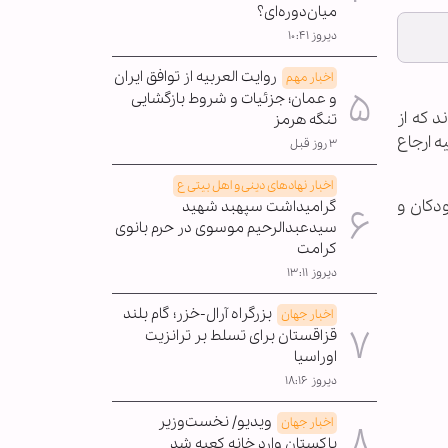
میان‌دوره‌ای؟
دیروز ۱۰:۴۱
روایت العربیه از توافق ایران
اخبار مهم
و عمان؛ جزئیات و شروط بازگشایی
د که از
تنگه هرمز
ه ارجاع
۳ روز قبل
اخبار نهادهای دینی و اهل بیتی ع
دکان و
گرامیداشت سپهبد شهید
سیدعبدالرحیم موسوی در حرم بانوی
کرامت
دیروز ۱۳:۱۱
بزرگراه آرال-خزر؛ گام بلند
اخبار جهان
قزاقستان برای تسلط بر ترانزیت
اوراسیا
دیروز ۱۸:۱۶
ویدیو/ نخست‌وزیر
اخبار جهان
پاکستان وارد خانه کعبه شد