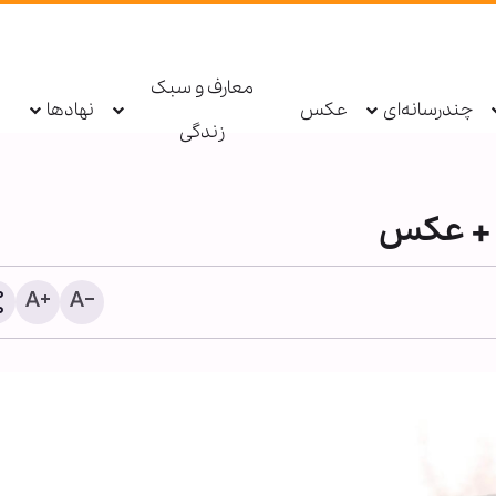
معارف و سبک
چندرسانه‌ای
عکس
نهادها
زندگی
 + عکس
شیخ علی الخطیب: دولت لب
از ناکامی مذاکرات، گفت‌وگو 
مقاومت را آغاز کند