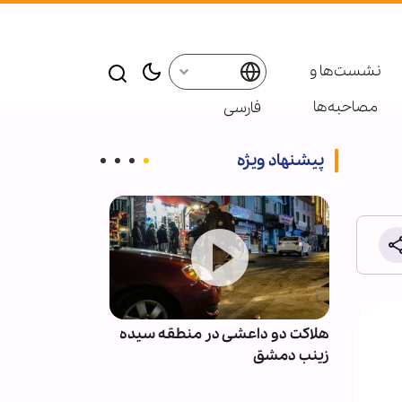
نشست‌ها و
مصاحبه‌ها
فارسی
پیشنهاد ویژه
نان پس
هلاکت دو داعشی در منطقه سیده
انصارالله: مزدو
با
زینب دمشق
نظامی عربستان 
نخواهند بود