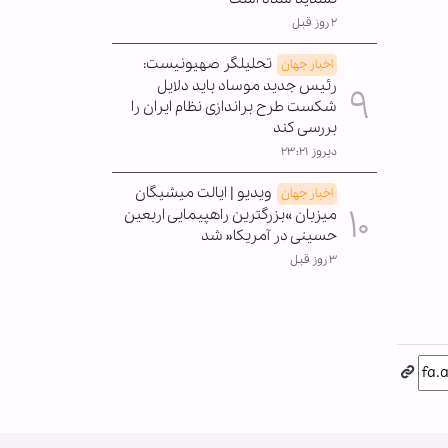
۲ روز قبل
تحلیلگر صهیونیست:
اخبار جهان
رئیس جدید موساد باید دلایل
شکست طرح براندازی نظام ایران را
بررسی کند
دیروز ۲۳:۲۱
ویدیو | ایالت میشیگان
اخبار جهان
میزبان »بزرگترین راهپیمایی اربعین
حسینی در آمریکا« شد
۳ روز قبل