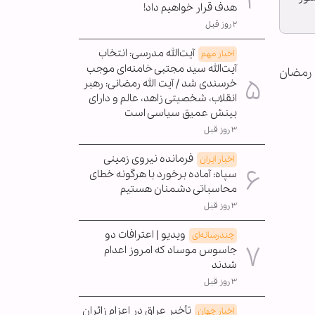
هدف قرار خواهیم داد!
۲ روز قبل
آیت‌الله مدرسی: انتخاب
اخبار مهم
آیت‌الله سید مجتبی خامنه‌ای موجب
 رمضان
خرسندی شد / آیت الله رمضانی: رهبر
انقلاب، شخصیتی زاهد، عالم و دارای
بینش عمیق سیاسی است
۳ روز قبل
فرمانده نیروی زمینی
اخبار ایران
سپاه: آماده برخورد با هرگونه خطای
محاسباتی دشمنان هستیم
۳ روز قبل
ویدیو | اعترافات دو
چندرسانه‌ای
جاسوس موساد که امروز اعدام
شدند
۳ روز قبل
تأخیر عراق در اعزام زائران
اخبار جهان