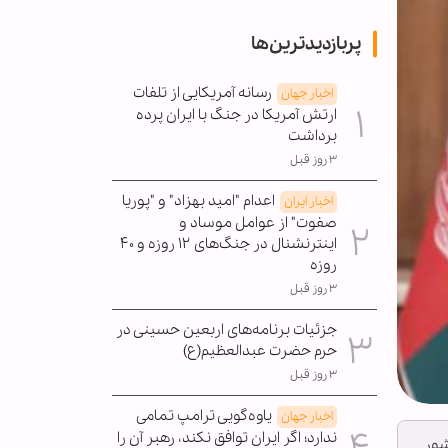
پربازدیدترین‌ها
رسانه آمریکایی از تلفات
اخبار جهان
ارتش آمریکا در جنگ با ایران پرده
برداشت
۳ روز قبل
اعدام "امید بهزاد" و "پوریا
اخبار ایران
صفوت" از عوامل موساد و
اینترنشنال در جنگ‌های ۱۲ روزه و ۴۰
روزه
۳ روز قبل
جزئیات برنامه‌های اربعین حسینی در
حرم حضرت عبدالعظیم(ع)
۳ روز قبل
یاوه‌گویی ترامپ تمامی
اخبار جهان
ندارد؛ اگر ایران توافق نکند، رهبر آن را
شور