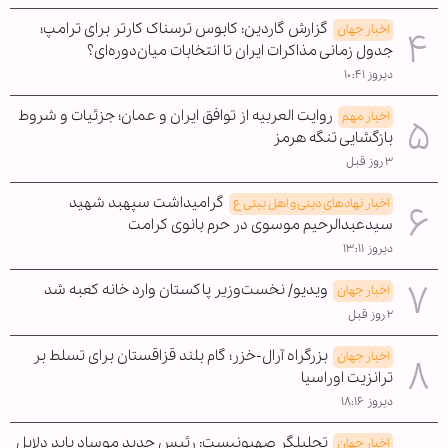
گزارش گاردین: کابوس ترسناک کارتر برای ترامپ؛
اخبار جهان
جدول زمانی مذاکرات ایران تا انتخابات میان‌دوره‌ای؟
دیروز ۱۰:۴۱
روایت العربیه از توافق ایران و عمان؛ جزئیات و شروط
اخبار مهم
بازگشایی تنگه هرمز
۳ روز قبل
گرامیداشت سپهبد شهید
اخبار نهادهای دینی و اهل بیتی ع
سیدعبدالرحیم موسوی در حرم بانوی کرامت
دیروز ۱۳:۱۱
ویدیو/ نخست‌وزیر پاکستان وارد خانه کعبه شد
اخبار جهان
۲ روز قبل
بزرگراه آرال-خزر؛ گام بلند قزاقستان برای تسلط بر
اخبار جهان
ترانزیت اوراسیا
دیروز ۱۸:۱۶
تحلیلگر صهیونیست: رئیس جدید موساد باید دلایل
اخبار جهان