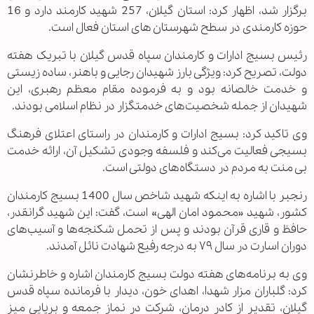
برگزار شد، اظهار کرد: استان گیلان، 257 شهید کارمند دارد و 16
حوزه کارمندی در سطح شهرستان های استان فعال است.
رئیس بسیج ادارات و کارمندان سپاه قدس گیلان با تبریک هفته
دولت، تصریح کرد: ویژگی‌ بارز شهیدان رجایی و باهنر، ساده زیستی
و خدمت خالصانه بود و به فرموده‌ مقام معظم رهبری، این
شهیدان از جمله شخصیت‌های خدمتگزار در نظام اسلامی بودند.
وی تاکید کرد: بسیج ادارات و کارمندان در راستای اعتلای فرهنگ
بسیجی فعالیت می‌کند و فلسفه وجودی تشکیل آن، ارائه خدمت
بی منت به مردم در دستگاه‌های دولتی است.
رنجبر با اشاره به اینکه شهید شاخص سال 1400 بسیج کارمندان
کشور، شهید «محمود امان الهی» است، گفت: این شهید گرانقدر،
حافظ و قاری قرآن بودند و پس از تحمل شکنجه‌ها و آسیب‌های
دوران اسارت در سال ۷۹ به درجه رفیع شهادت نائل آمدند.
وی به برنامه‌های هفته دولت بسیج کارمندان اشاره و خاطرنشان
کرد: گلباران مزار شهدا، اهدای خون، دیدار با فرمانده سپاه قدس
گیلان، تقدیر از کادر درمان، شرکت در نماز جمعه و برپایی میز