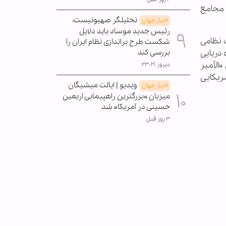
 مجامع
تحلیلگر صهیونیست:
اخبار جهان
رئیس جدید موساد باید دلایل
ت نظامی
شکست طرح براندازی نظام ایران را
بررسی کند
 دریایی
الأمیر
دیروز ۲۳:۲۱
ریکایی
ویدیو | ایالت میشیگان
اخبار جهان
میزبان »بزرگترین راهپیمایی اربعین
حسینی در آمریکا« شد
۳ روز قبل