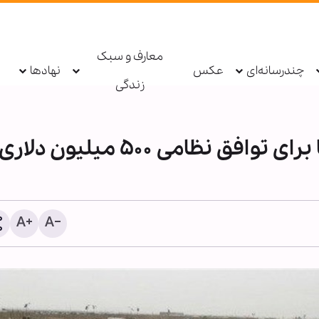
معارف و سبک
چندرسانه‌ای
عکس
نهادها
زندگی
موافقت وزارت خارجه آمریکا برای توافق نظامی ۵۰۰ میلیون 
هلاکت دو داعشی در منطقه سیده
اردوی «مثل خمینی(ره)» ب
زینب دمشق
تربیت طلبه عصر انقلاب برگ
می‌شود + پوستر