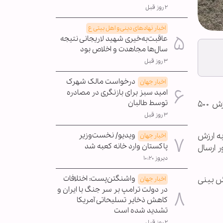
۲ روز قبل
اخبار نهادهای دینی و اهل بیتی ع
عاقبت‌به‌خیری شهید لاریجانی نتیجه
سال‌ها مجاهدت و اخلاص بود
۳ روز قبل
درخواست مالک شهرک
اخبار جهان
امید سبز برای بازنگری در مصادره
توسط طالبان
به گزارش خبرگزاری اهل بیت(ع) ـ ابنا ـ وزارت دفاع آمریکا اعلام کرد که وزارت خارجه این کشور برای توافق نظامی به ارزش ۵۰۰
۳ روز قبل
ویدیو/ نخست‌وزیر
به ارزش
اخبار جهان
پاکستان وارد خانه کعبه شد
ر ارسال
دیروز ۱۰:۲۰
واشنگتن‌پست: اختلافات
ش بینی
اخبار جهان
در دولت ترامپ بر سر جنگ با ایران و
کاهش ذخایر تسلیحاتی آمریکا
تشدید شده است
۲ روز قبل