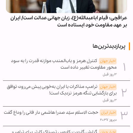
عراقچی: قیام اباعبدالله(ع)، زبان جهانی عدالت است/ ایران
بر عهد مقاومت خود ایستاده است
پربازدیدترین‌ها
کنترل هرمز و باب‌المندب موازنه قدرت را به سود
اخبار جهان
محور مقاومت تغییر داده است
۳ روز قبل
ترامپ: مذاکرات با ایران به‌خوبی پیش می‌رود؛ توافق
اخبار جهان
برای بازگشایی تنگه هرمز نزدیک است!
۳ روز قبل
حجت الاسلام سیّد صدرا هاشمی دار فانی را وداع گفت
اخبار ایران
دیروز ۲۰:۳۷
گزارش گاردین: کابوس ترسناک کارتر برای ترامپ؛
اخبار جهان