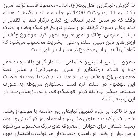
به گزارش خبرگزاری اهل‌بیت(ع) ـ ابنا ـ
«
محمود قاسم نژاد» امروز
یکشنبه 11 اردیبهشت 1400 در جلسه ستاد بزرگداشت هفته
وقف که در سالن غدیر استانداری گیلان برگزار شد، با تقدیر از
تلاش‌های صورت گرفته در راستای ترویج فرهنگ وقف و تحرک
بیشتر سازمان اوقاف و امور خیریه، اظهار کرد: موضوع وقف از
ارزش‌های دین مبین اسلام و حتی بشریت محسوب می‌شود که
گواه آن تاکید بر این موضوع در سایر ادیان الهی است.
معاون سیاسی، امنیتی و اجتماعی استاندار گیلان با اشاره به حفر
چاه و قنات، درختکاری از سوی پیامبر(ص) و سایر ائمه
معصومین(ع) و وقف آن در راه خدا، تاکید کرد: با توجه به اهمیت
این موضوع در اسلام، لازم است مسئولان مربوطه به صورت
مستمر پیگیر نهادینه کردن فرهنگ وقف و به روزرسانی خود در
این زمینه باشند.
وی با تاکید بر لزوم تطبیق نیازهای روز جامعه با موضوع وقف،
خاطرنشان کرد: به عنوان مثال در جامعه امروز کارآفرینی و ایجاد
زمینه اشتغال برای جوانان از معروف های بزرگ محسوب می شود
و می توان از وقف در راستای حمایت از امر تولید و اشتغال، بهره