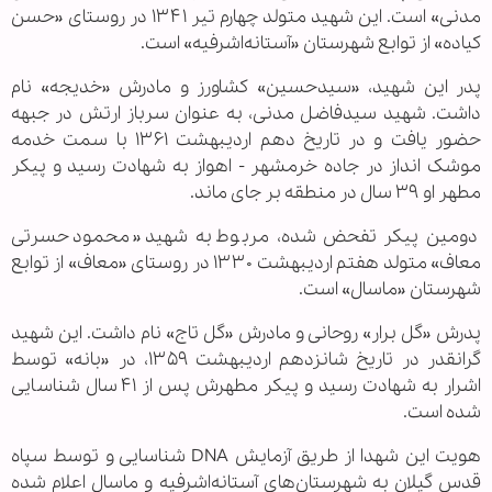
مدنی» است. این شهید متولد چهارم تیر ۱۳۴۱ در روستای «حسن
کیاده» از توابع شهرستان «آستانه‌اشرفیه» است.
پدر این شهید، «سیدحسین» کشاورز و مادرش «خدیجه» نام
داشت. شهید سیدفاضل مدنی، به عنوان سرباز ارتش در جبهه
حضور یافت و در تاریخ دهم اردیبهشت ۱۳۶۱ با سمت خدمه
موشک انداز در جاده خرمشهر - اهواز به شهادت رسید و پیکر
مطهر او ۳۹ سال در منطقه بر جای ماند.
دومین پیکر تفحض شده، مربوط به شهید «محمود حسرتی
معاف» متولد هفتم اردیبهشت ۱۳۳۰ در روستای «معاف» از توابع
شهرستان «ماسال» است.
پدرش «گل برار» روحانی و مادرش «گل تاج» نام داشت. این شهید
گرانقدر در تاریخ شانزدهم اردیبهشت ۱۳۵۹، در «بانه» توسط
اشرار به شهادت رسید و پیکر مطهرش پس از ۴۱ سال شناسایی
شده است.
هویت این شهدا از طریق آزمایش DNA شناسایی و توسط سپاه
قدس گیلان به شهرستان‌های آستانه‌اشرفیه و ماسال اعلام شده