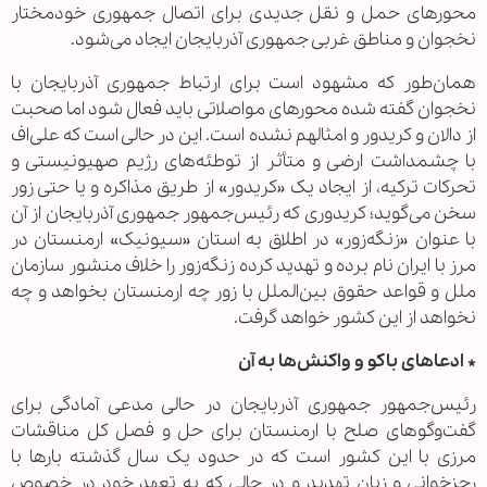
محورهای حمل و نقل جدیدی برای اتصال جمهوری خودمختار
نخجوان و مناطق غربی جمهوری آذربایجان ایجاد می‌شود.
همان‌طور که مشهود است برای ارتباط جمهوری آذربایجان با
نخجوان گفته شده محورهای مواصلاتی باید فعال شود اما صحبت
از دالان و کریدور و امثالهم نشده است. این در حالی است که علی‌اف
با چشمداشت ارضی و متأثر از توطئه‌های رژیم صهیونیستی و
تحرکات ترکیه، از ایجاد یک «کریدور» از طریق مذاکره و یا حتی زور
سخن می‌گوید؛ کریدوری که رئیس‌جمهور جمهوری آذربایجان از آن
با عنوان «زنگه‌زور» در اطلاق به استان «سیونیک» ارمنستان در
مرز با ایران نام برده و تهدید کرده زنگه‌زور را خلاف منشور سازمان
ملل و قواعد حقوق بین‌الملل با زور چه ارمنستان بخواهد و چه
نخواهد از این کشور خواهد گرفت.
* ادعاهای باکو و واکنش‌ها به آن
رئیس‌جمهور جمهوری آذربایجان در حالی مدعی آمادگی برای
گفت‌وگوهای صلح با ارمنستان برای حل و فصل کل مناقشات
مرزی با این کشور است که در حدود یک سال گذشته بارها با
رجزخوانی و زبان تهدید و در حالی که به تعهد خود در خصوص