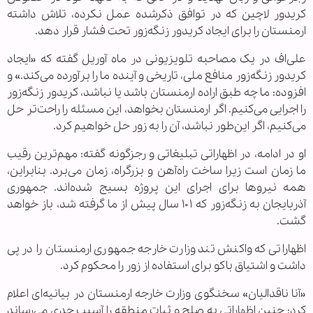
کریدور لاچین که در توافق ذکرشده عمل نکرده، تلاش داشته
ارمنستان را برای ایجاد کریدور زنگه‌زور تحت فشار قرار دهد.
علی‌اف در یک مصاحبه تلویزیونی در ماه آوریل گفته که «ایجاد
کریدور زنگه‌زور منافع ملی، تاریخی و آینده ما را برآورده می‌کند.» و
افزوده: ما چه طبق اراده ارمنستان باشد یا نباشد، کریدور زنگه‌زور
را اجرایی می‌کنیم. اگر ارمنستان بخواهد، این مسئله را راحت‌تر حل
می‌کنیم، اگر این‌طور نباشد، آن را به زور حل خواهیم کرد.
او در ادامه، در اظهاراتی تبلیغاتی و رجزگونه گفته: مهم‌ترین رقیب
ما زمان است زیرا ساخت راه‌آهن و بزرگراه، زمان می‌برد. بنابراین،
همه نیروها برای اجرای این پروژه بسیج شده‌اند. جمهوری
آذربایجان به زنگه‌زور که ۱۰۱ سال پیش از ما گرفته شد، باز خواهد
گشت.
اظهاراتی که واکنش تند وزارت خارجه جمهوری ارمنستان را در پی
داشت و اشتیاق باکو برای استفاده از زور را محکوم کرد.
«آنا ناقدالیان» سخنگوی وزارت خارجه ارمنستان در بیانیه‌ای اعلام
کرد: چنین اظهاراتی به صلح و ثبات منطقه را آسیب جدی می‌رساند