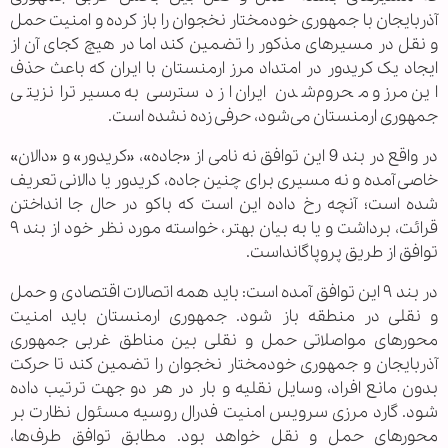
آذربایجان با جمهوری خودمختار نخجوان را باز کرده و امنیت حمل
و نقل در مسیرهای مذکور را تضمین کند اما در هیچ کجای آن از
ایجاد یک کریدور در امتداد مرز ارمنستان با ایران که باعث حذف
این مرز و محروم‌شدن ایران از دسترسی به مسیر ترانزیتی
جمهوری ارمنستان می‌شود، حرفی زده نشده است.
در واقع در بند 9 این توافق نه نامی از «جاده»، «کریدور» و «دالان»
خاصی آمده و نه مسیری برای چنین جاده، کریدور یا دالانی تعریف
شده است؛ آنچه رخ داده این است که باکو در حال جا انداختن
قرائت، برداشت و یا به بیان بهتر، خواسته مورد نظر خود از بند ۹
توافق از طریق پروپاگانداست.
در بند ۹ این توافق آمده است: باید همه اتصالات اقتصادی و حمل
و نقلی در منطقه باز شود. جمهوری ارمنستان باید امنیت
محورهای مواصلاتی حمل و نقلی بین مناطق غربی جمهوری
آذربایجان و جمهوری خودمختار نخجوان را تضمین کند تا حرکت
بدون مانع افراد، وسایل نقلیه و بار در هر دو جهت ترتیب داده
شود. گارد مرزی سرویس امنیت فدرال روسیه مسئول نظارت بر
محورهای حمل و نقل خواهد بود. مطابق توافق طرف‌ها،