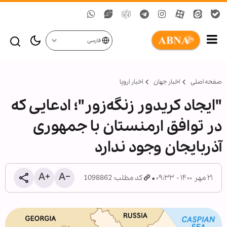
فارسی
صفحه اصلی
اخبار جهان
اخبار اروپا
"ایجاد کریدور زنگه‌زور"؛ ادعایی که
در توافق ارمنستان با جمهوری
آذربایجان وجود ندارد
۲۱ مهر ۱۴۰۰ - ۰۹:۳۳
کد مطلب: 1098862