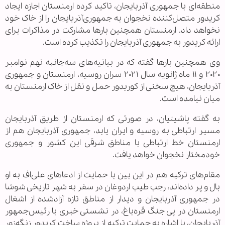
منطقه‌ای با جمهوری آذربایجان، تاکید کرده ارمنستان اجازه ایجاد
کریدور متصل‌کننده نخجوان به جمهوری‌آذربایجان را از خاک خود
نخواهد داد. ارمنستان همچنین بارها مشارکت در مذاکرات برای
ارائه کریدور به جمهوری آذربایجان را تکذیب کرده است.
وی همچنین بارها گفته که در بیانیه‌های سه‌جانبه نهم نوامبر
۲۰۲۰ و ۱۱ ماه ژانویه سال ۲۰۲۱ سران روسیه، ارمنستان و جمهوری
آذربایجان، هیچ سخنی از کوریدور حمل و نقل از خاک ارمنستان به
میان نیامده است.
به گفته پاشینیان، در صورتی که ارمنستان از طریق آذربایجان
مسیر ارتباطی به روسیه و ایران یابد، جمهوری آذربایجان هم از
ارمنستان خط ارتباطی با مناطق شرقی این کشور و جمهوری
خودمختار نخجوان خواهد یافت.
مقام‌های ترکیه هم در این بین با حمایت از ادعاهای علی‌اف به او
بال و پر داده‌اند، رجب طیب اردوغان در سفر به شهر تاریخی شوشا
در جمهوری آذربایجان و دیدار از مناطق تازه آزادشده از اشغال
ارمنستان در پی جنگ قره‌باغ، در نشستی خبری با رئیس‌جمهور
آذربایجان، با اشاره به حمایت ترکیه از پروژه ساخت کریدور زنگه‌زور