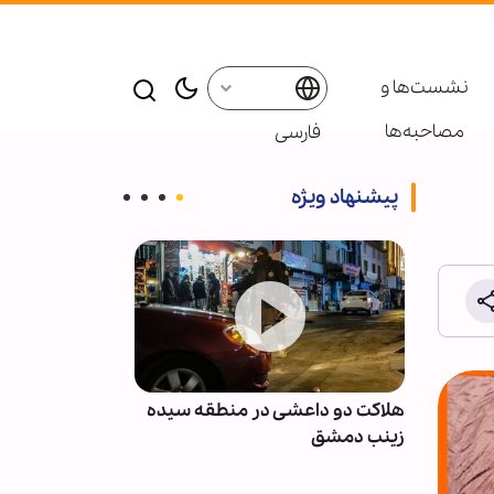
نشست‌ها و
مصاحبه‌ها
فارسی
پیشنهاد ویژه
نان پس
هلاکت دو داعشی در منطقه سیده
انصارالله: مزدو
با
زینب دمشق
نظامی عربستان 
نخواهند بود