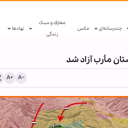
معارف و سبک
چندرسانه‌ای
عکس
نهادها
زندگی
تان مأرب آزاد شد
شیخ علی الخطیب: دولت لب
از ناکامی مذاکرات، گفت‌وگو 
مقاومت را آغاز کند