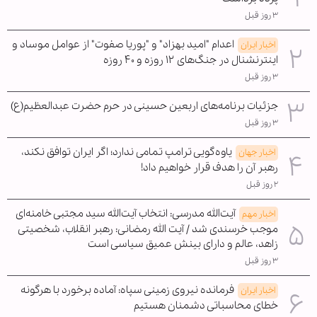
۳ روز قبل
اعدام "امید بهزاد" و "پوریا صفوت" از عوامل موساد و
اخبار ایران
اینترنشنال در جنگ‌های ۱۲ روزه و ۴۰ روزه
۳ روز قبل
جزئیات برنامه‌های اربعین حسینی در حرم حضرت عبدالعظیم(ع)
۳ روز قبل
یاوه‌گویی ترامپ تمامی ندارد؛ اگر ایران توافق نکند،
اخبار جهان
رهبر آن را هدف قرار خواهیم داد!
۲ روز قبل
آیت‌الله مدرسی: انتخاب آیت‌الله سید مجتبی خامنه‌ای
اخبار مهم
موجب خرسندی شد / آیت الله رمضانی: رهبر انقلاب، شخصیتی
زاهد، عالم و دارای بینش عمیق سیاسی است
۳ روز قبل
فرمانده نیروی زمینی سپاه: آماده برخورد با هرگونه
اخبار ایران
خطای محاسباتی دشمنان هستیم