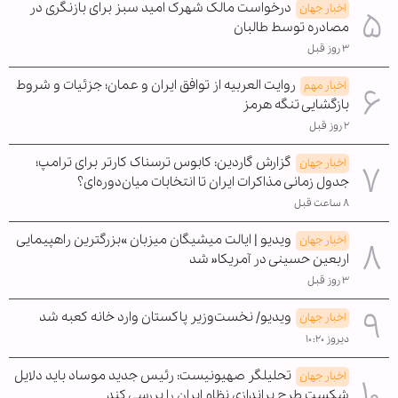
درخواست مالک شهرک امید سبز برای بازنگری در
اخبار جهان
مصادره توسط طالبان
۳ روز قبل
روایت العربیه از توافق ایران و عمان؛ جزئیات و شروط
اخبار مهم
بازگشایی تنگه هرمز
۲ روز قبل
گزارش گاردین: کابوس ترسناک کارتر برای ترامپ؛
اخبار جهان
جدول زمانی مذاکرات ایران تا انتخابات میان‌دوره‌ای؟
۸ ساعت قبل
ویدیو | ایالت میشیگان میزبان »بزرگترین راهپیمایی
اخبار جهان
اربعین حسینی در آمریکا« شد
۳ روز قبل
ویدیو/ نخست‌وزیر پاکستان وارد خانه کعبه شد
اخبار جهان
دیروز ۱۰:۲۰
تحلیلگر صهیونیست: رئیس جدید موساد باید دلایل
اخبار جهان
شکست طرح براندازی نظام ایران را بررسی کند