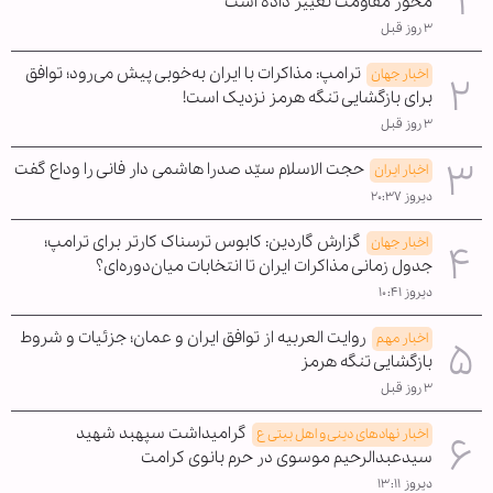
محور مقاومت تغییر داده است
۳ روز قبل
ترامپ: مذاکرات با ایران به‌خوبی پیش می‌رود؛ توافق
اخبار جهان
برای بازگشایی تنگه هرمز نزدیک است!
۳ روز قبل
حجت الاسلام سیّد صدرا هاشمی دار فانی را وداع گفت
اخبار ایران
دیروز ۲۰:۳۷
گزارش گاردین: کابوس ترسناک کارتر برای ترامپ؛
اخبار جهان
جدول زمانی مذاکرات ایران تا انتخابات میان‌دوره‌ای؟
دیروز ۱۰:۴۱
روایت العربیه از توافق ایران و عمان؛ جزئیات و شروط
اخبار مهم
بازگشایی تنگه هرمز
۳ روز قبل
گرامیداشت سپهبد شهید
اخبار نهادهای دینی و اهل بیتی ع
سیدعبدالرحیم موسوی در حرم بانوی کرامت
دیروز ۱۳:۱۱