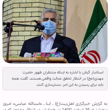
استاندار گیلان با اشاره به اینکه منتظران ظهور حضرت
مهدی(عج) در انتظار تحقق عدالت واقعی هستند، گفت: همه
باید برای رسیدن به این امر، بسترسازی کنند.
به گزارش خبرگزاری اهل‌بیت(ع) ـ ابنا ـ «اسدالله عباسی» امروز
پنجشنبه، 26 اسفند 1400 در همایش در انتظار موعود که در