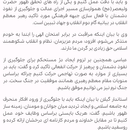
و باید با دقت عمل کنیم و یکی از راه های تحقق ظهور حضرت
ولیعصر(عج) هموارسازی مسیر اجرای عدالت و جلوگیری از نفوذ
دشمنان با فعال سازی جبهه فرهنگی مورد تأکید رهبر معظم
انقلاب در بیانیه گام دوم انقلاب و جهاد تبیین است.
وی با بیان اینکه مراقبت در برابر امتحان الهی را ابتدا به خودم
متذکر می‌شوم، افزود: مردم عزیزمان، نظام و انقلاب شکوهمند
اسلامی حق زیادی بر گردن ما دارند.
عباسی همچنین بر لزوم ایجاد دژ مستحکم برای جلوگیری از
نفوذ دشمنان و پرهیز از حرکت انفعالی تأکید کرد و گفت: باید در
بسیاری از موارد به صورت تهاجمی حرکت کنیم چراکه براساس
منویات مقام معظم رهبری همانند موفقیت در جنگ سخت، در
جنگ نرم نیز می توانیم موفق باشیم.
استاندار گیلان با بیان اینکه باید با جلوگیری از ورود افکار منحرف
به جامعه اسلامی و ایجاد تردید میان جوانان و مومنان، زمینه ساز
ظهور باشیم، گفت: هریک بایستی براساس وظایف خود عمل
کنیم تا در مقابل خداوند و مردم کارنامه ای درخشان ارائه کرده و
روسفید باشیم.