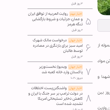
۳ روز قبل
روایت العربیه از توافق ایران
اخبار مهم
و عمان؛ جزئیات و شروط بازگشایی
تنگه هرمز
۲ روز قبل
درخواست مالک شهرک
اخبار جهان
موله از
امید سبز برای بازنگری در مصادره
توسط طالبان
۳ روز قبل
ماه نیز هواپیمای حامل سیزدهمین محموله از کمک‌های جمهوری اسلامی ایران به مردم افغانستان، شامل 5 تن مواد
ویدیو/ نخست‌وزیر
اخبار جهان
پاکستان وارد خانه کعبه شد
شهدا و
دیروز ۱۰:۲۰
واشنگتن‌پست: اختلافات
اخبار جهان
نیز امروز بین
در دولت ترامپ بر سر جنگ با ایران و
کاهش ذخایر تسلیحاتی آمریکا
تشدید شده است
 ولایت
۲ روز قبل