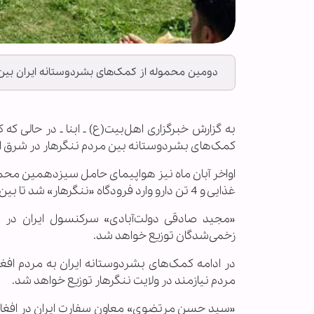
دومین محموله از کمک‌های بشردوستانه ایران بین 
به گزارش خبرگزاری اهل‌بیت(ع) ـ ابنا ـ در حالی ک
کمک‌های بشردوستانه بین مردم ننگرهار در شرق ا
غذایی و 4 تن دارو وارد فرودگاه «ننگرهار» شد تا بین افراد نیازمند توزیع شود.
«مجید صادقی دولت‌آبادی» سرکنسول ایران در «ج
زخمی‌شدگان توزیع خواهد شد.
مردم نیازمند در ولایت ننگرهار توزیع خواهد شد.
«سید حسن مرتضوی» معاون سفارت ایران در افغانستا