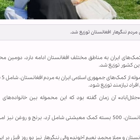
مردم ننگرهار افغانستان توزیع شد.
ه کمک‌های ایران به مناطق مختلف افغانستان ادامه دارد، دومین مح
ین کشور توزیع شد.
اواخر آبان 
لال‌آباد» آن زمان گفته بود که این محموله بین خانواده‌های 
در ادامه کمک‌های بشردوستانه ایران به مردم افغانستان، 500 بسته کمک معیشتی شامل آرد، برنج و روغن 
ن و «ملا محمد نعیم آخوند» والی ننگرهار نیز دو روز قبل در این