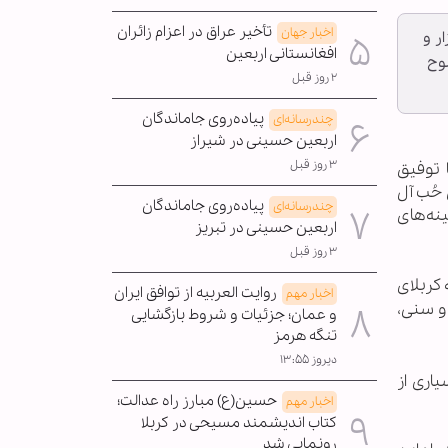
تأخیر عراق در اعزام زائران
اخبار جهان
پاکستانی عازم اربعین اباعبدالله الحسین(ع) تا کنون شاهد ورود ۱۸ هزار و
افغانستانی اربعین
ضوح
۲ روز قبل
پیاده‌روی جاماندگان
چندرسانه‌ای
اربعین حسینی در شیراز
۳ روز قبل
 ویروس کرونا توفیق
حُب آل
پیاده‌روی جاماندگان
چندرسانه‌ای
نه‌های
اربعین حسینی در تبریز
۳ روز قبل
کربلای
روایت العربیه از توافق ایران
اخبار مهم
 و سنی،
و عمان؛ جزئیات و شروط بازگشایی
تنگه هرمز
دیروز ۱۳:۵۵
یاری از
حسین(ع) مبارز راه عدالت؛
اخبار مهم
کتاب اندیشمند مسیحی در کربلا
رونمایی شد