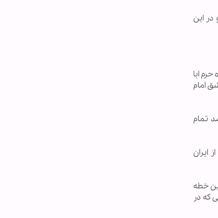
 در این
حرم ابا
شق امام
د تمام
 ایران
ین خطه
 که در