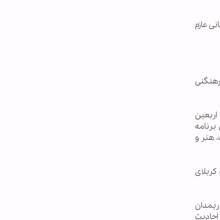
نی عازم
رهنگنی
اربعین
برنامه
 هنر و
 کربلای
 ریمدان
احادیث