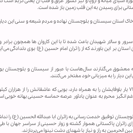
ه آسیای میانه و اروپا و نیز کشور عراق و قلب آن یعنی کربلا است که 
ستانی برای رسیدن به این قلب زمین باز شده است.
 خاک استان سیستان و بلوچستان نهاده و مردم شیعه و سنی این دیار 
ر و سالار شهیدان باعث شده تا با این کاروان ها همچون برادر و
تان بر این باورند که از زائران امام حسین (ع) بوی دلدادگی می‌آی
ستانی که پا در راه رسیدن به حرم ۶ گوشه معشوق می‌گذارند سال‌هاست با عبور از سیستان و بلوچست
ین دیار را به میزبانی خود مفتخر می‌کنند.
محرم و صفر عطر خوش سرور و سالار شهیدان و ۷۲ یار باوفایشان را به همراه دارد، بویی که عاشقانش را از هزاران
م انگیز محرم به عنوان یادآور عرصه حماسه حسینی بهانه خوبی اس
ستان توفیق خدمت رسانی به زائران ابا عبدالله الحسین (ع) را نداش
زائران پاکستانی هموار گشته و زوار حسینی از سراسر جهان با طی 
بین الحرمین به راز و نیاز با شهدای دشت نینوا می‌پردازند.