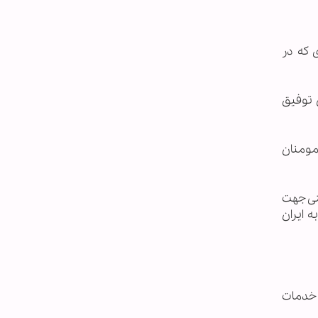
 که در
اره این توفیق
مومنان
تی جهت
 ایران
: خدمات