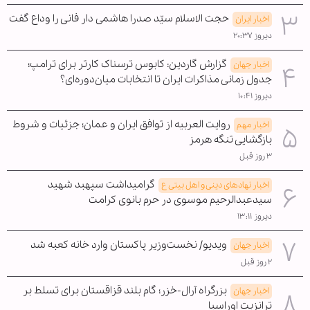
حجت الاسلام سیّد صدرا هاشمی دار فانی را وداع گفت
اخبار ایران
دیروز ۲۰:۳۷
گزارش گاردین: کابوس ترسناک کارتر برای ترامپ؛
اخبار جهان
جدول زمانی مذاکرات ایران تا انتخابات میان‌دوره‌ای؟
دیروز ۱۰:۴۱
روایت العربیه از توافق ایران و عمان؛ جزئیات و شروط
اخبار مهم
بازگشایی تنگه هرمز
۳ روز قبل
گرامیداشت سپهبد شهید
اخبار نهادهای دینی و اهل بیتی ع
سیدعبدالرحیم موسوی در حرم بانوی کرامت
دیروز ۱۳:۱۱
ویدیو/ نخست‌وزیر پاکستان وارد خانه کعبه شد
اخبار جهان
۲ روز قبل
بزرگراه آرال-خزر؛ گام بلند قزاقستان برای تسلط بر
اخبار جهان
ترانزیت اوراسیا