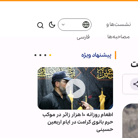
نشست‌ها و
مصاحبه‌ها
فارسی
پیشنهاد ویژه
حوزه
اطعام روزانه ۱۰ هزار زائر در موکب
تصاویر | تلاش 
 معرفی
حرم بانوی کرامت در ایام اربعین
بانوی کرامت ب
حسینی
لحظات ناب اربع