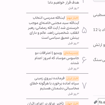
هدف قرار خواهیم داد!
۲ روز قبل
نا ـ در جریان حمله ارتش رژیم صهیونیستی به شهر دورا در جنوب کرانه باختری، 12 فلسطینی
آیت‌الله مدرسی: انتخاب
اخبار مهم
آیت‌الله سید مجتبی خامنه‌ای موجب
خرسندی شد / آیت الله رمضانی: رهبر
جمعیت هلال احمر فلسطین در بیانیه‌ای اعلام کرد: نیروهای ما در جریان درگیری‌هایی که در دورا در جنوب الخلیل رخ داد با 12
انقلاب، شخصیتی زاهد، عالم و دارای
بینش عمیق سیاسی است
۳ روز قبل
و ارتش
ویدیو | اعترافات دو
چندرسانه‌ای
جاسوس موساد که امروز اعدام
لی سنگ
شدند
۳ روز قبل
فرمانده نیروی زمینی
اخبار ایران
سپاه: آماده برخورد با هرگونه خطای
محاسباتی دشمنان هستیم
۳ روز قبل
تأخیر عراق در اعزام زائران
اخبار جهان