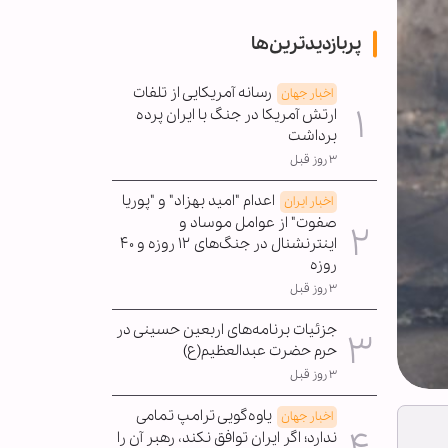
پربازدیدترین‌ها
رسانه آمریکایی از تلفات
اخبار جهان
ارتش آمریکا در جنگ با ایران پرده
برداشت
۳ روز قبل
اعدام "امید بهزاد" و "پوریا
اخبار ایران
صفوت" از عوامل موساد و
اینترنشنال در جنگ‌های ۱۲ روزه و ۴۰
روزه
۳ روز قبل
جزئیات برنامه‌های اربعین حسینی در
حرم حضرت عبدالعظیم(ع)
۳ روز قبل
یاوه‌گویی ترامپ تمامی
اخبار جهان
ندارد؛ اگر ایران توافق نکند، رهبر آن را