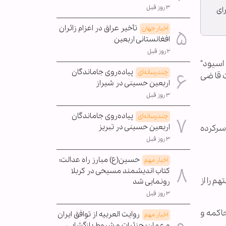
۳ روز قبل
ای
تأخیر عراق در اعزام زائران
اخبار جهان
افغانستانی اربعین
۲ روز قبل
اسیود"
پیاده‌روی جاماندگان
چندرسانه‌ای
 اسلامی به ریاست قاضی
اربعین حسینی در شیراز
۳ روز قبل
پیاده‌روی جاماندگان
چندرسانه‌ای
اربعین حسینی در تبریز
سرکرده
۳ روز قبل
حسین(ع) مبارز راه عدالت؛
اخبار مهم
کتاب اندیشمند مسیحی در کربلا
م را از
رونمایی شد
۳ روز قبل
اکمه و
روایت العربیه از توافق ایران
اخبار مهم
و عمان؛ جزئیات و شروط بازگشایی