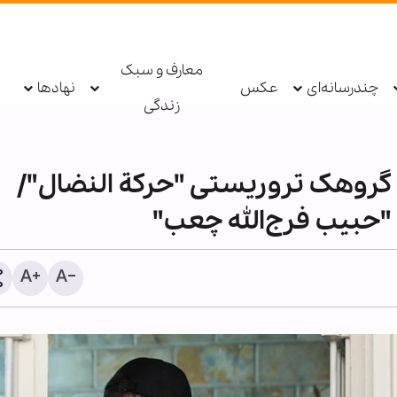
معارف و سبک
چندرسانه‌ای
عکس
نهادها
زندگی
 گروهک تروریستی "حرکة النضال"/
"حبیب فرج‌الله چعب"
عربستان آمار تلفات و خسا
حملات یمن را محرمانه و غی
انتشار اعلام کرد