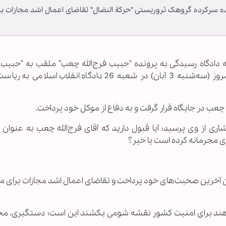
ه سرکرده گروهک تروریستی "حرکة النضال" تقاضای اعمال اشد مجازات بر
سه دادگاه رسیدگی به پرونده "حبیب فرج‌الله چعب" ملقب به "حبیب 
سرکرده گروهک تروریستی "حرکة النضال" صبح امروز (سه‌شنبه 3 آبان) در شعبه 26 دادگاه انقلاب
چعب در جایگاه قرار گرفت و به دفاع از موکل خود پرداخت.
اری از وی پرسید؛ آیا قبول دارید که آقای فرج‌الله چعب به عنوان 
ی مجرمانه کرده است یا خیر؟
ان آخرین صحبت‌های خود پرداخت و تقاضای اعمال اشد مجازات برای مته
خواهند برای امنیت کشور نقشه شومی بکشند این است؛ دستگیری، مح