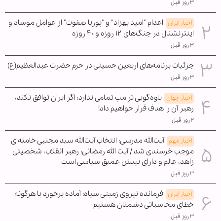
۳ روز قبل
اعدام "امید بهزاد" و "پوریا صفوت" از عوامل موساد و
اخبار ایران
اینترنشنال در جنگ‌های ۱۲ روزه و ۴۰ روزه
۳ روز قبل
جزئیات برنامه‌های اربعین حسینی در حرم حضرت عبدالعظیم(ع)
۳ روز قبل
یاوه‌گویی ترامپ تمامی ندارد؛ اگر ایران توافق نکند،
اخبار جهان
رهبر آن را هدف قرار خواهیم داد!
۲ روز قبل
آیت‌الله مدرسی: انتخاب آیت‌الله سید مجتبی خامنه‌ای
اخبار مهم
موجب خرسندی شد / آیت الله رمضانی: رهبر انقلاب، شخصیتی
زاهد، عالم و دارای بینش عمیق سیاسی است
۳ روز قبل
فرمانده نیروی زمینی سپاه: آماده برخورد با هرگونه
اخبار ایران
خطای محاسباتی دشمنان هستیم
۳ روز قبل