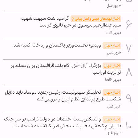
۳ روز قبل
گرامیداشت سپهبد شهید
اخبار نهادهای دینی و اهل بیتی ع
سیدعبدالرحیم موسوی در حرم بانوی کرامت
دیروز ۱۳:۱۱
ویدیو/ نخست‌وزیر پاکستان وارد خانه کعبه شد
اخبار جهان
۲ روز قبل
بزرگراه آرال-خزر؛ گام بلند قزاقستان برای تسلط بر
اخبار جهان
ترانزیت اوراسیا
دیروز ۱۸:۱۶
تحلیلگر صهیونیست: رئیس جدید موساد باید دلایل
اخبار جهان
شکست طرح براندازی نظام ایران را بررسی کند
۲ روز قبل
واشنگتن‌پست: اختلافات در دولت ترامپ بر سر جنگ
اخبار جهان
با ایران و کاهش ذخایر تسلیحاتی آمریکا تشدید شده است
۳ روز قبل