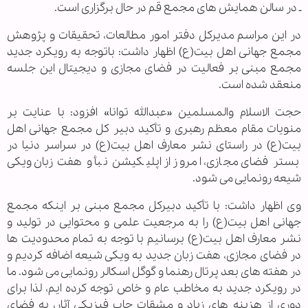
ـ در سالن همایش های مجمع قم در حال برگزاری است.
در این مراسم مدیرکل دفتر امور مطالعات، تحقیقات و پژوهش
مجمع جهانی اهل بیت(ع) اظهار داشت: باتوجه به رویکرد جدید
مجمع مبنی بر فعالیت در فضای مجازی و دیجیتال این جلسه
منعقد شده است.
حجت الاسلام والمسلمین «عبدالله توانا» افزود: با عنایت بر
منویات مقام معظم رهبری و تأکید دبیر کل مجمع جهانی اهل
بیت(ع) در راستای نشر معارف اهل بیت(ع) در سراسر دنیا در
بستر فضای مجازی، امروز از اپلیکیشن نبأ و هفت زبان ویکی
شیعه رونمایی می شود.
وی اظهار داشت: با تأکید دبیرکل مجمع مبنی بر اینکه مجمع
جهانی اهل بیت(ع) را به مرجعیت علمی و محتوایی در تولید و
نشر معارف اهل بیت(ع) برسانیم با توجه به تمام محدودیت ها
در فضای مجازی، هفت زبان جدید به ویکی شیعه اضافه کردیم و
در هفته های بعد پرتال رهنما و گوگل اسکالر رونمایی می شود. ما
در رویکرد جدید به مخاطب عام و خاص توجه کرده ایم، لذا برای
دوری از هزینه های زیاد و مشقات چاپ فیزیکی آثار، به فضای