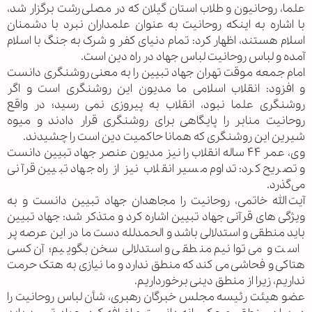
علما، روحانیون و طلاب استان گیلان که در مصلی رشت برگزار شد،
با اشاره به اینکه روحانیت به عنوان علمداران نبرد با دشمنان
اسلام هستند، اظهار کرد: تمام دنیای کفر و شرک به جنگ با اسلام
آمده و لباس روحانیت لباس جهاد در راه دین است.
امام جمعه موقت تهران جهاد تبیین را به معنی روشنگری دانست
و افزود: انقلاب اسلامی ما مدیون این روشنگری است و اگر
روشنگری علما نبود، انقلاب به پیروزی نمی رسید؛ در واقع
روحانیت منابر را پایگاهی برای روشنگری قرار دادند و میوه
شیرین این روشنگری که همانا حاکمیت دین است را چشیدند.
وی، عمر ۴۴ ساله انقلاب را نیز مدیون عنصر جهاد تبیین دانست
و تصریح کرد: تداوم مسیر انقلاب نیز از راه جهاد تبیین قرآنی
می‌گذرد.
آیت الله خاتمی، روحانیت را مجاهدان جهاد تبیین دانست و به
ویژگی های قرآنی جهاد تبیین اشاره کرد و متذکر شد: جهاد تبیین
باید منطقی و استدلالی باشد و الحمدلله دست ما در این عرصه پر
است و می توانیم منطقی و استدلالی سخن بگوییم؛ آن کسی
هتاکی و فحاشی می کند که منطق ندارد و ما نیازی به هتک حرمت
نداریم، زیرا از منطق دینی برخورداریم.
عضو هیئت رئیسه مجلس خبرگان رهبری، شأن لباس روحانیت را