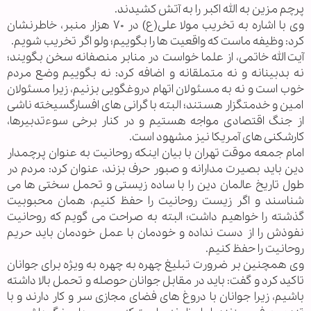
پرچم مزین به الله اکبر را به آتش کشیدند.
وی با اشاره به تخریب مولا علی(ع) در ۷۰ هزار منبر، خاطرنشان
کرد: وظیفه ماست که واقعیت ها را بگوییم؛ ولو اگر تخریب شویم.
آیت الله خاتمی، از علما خواست در منابر منصفانه سخن بگویند؛
نه بدبینانه و نه متملقانه و اضافه کرد: نه بگوییم وضع مردم
خوب است و نه به مسئولان اتهام دروغگویی بزنیم، زیرا مسئولان
امین و خدمتگزار هستند؛ البته با گرانی های افسارگسیخته ناشی
از جنگ اقتصادی مواجه هستیم و در کنار برخی سوءتدبیرها،
کارشکنی های آمریکا نیز مشهود است.
امام جمعه موقت تهران با بیان اینکه روحانیت به عنوان پرچمدار
دین باید بصیرت مدارانه و صبور حرف بزند، عنوان کرد: مردم در
طول تاریخ عالمان دین را با ساده زیستی و تحمل سختی ها می
شناسند و اگر زیست روحانیت را حفظ کنیم، همان محبوبیت
گذشته را خواهیم داشت؛ البته به صراحت می گویم که روحانیت
نفوذش را از دست نداده و خودمان با عمل خودمان باید حریم
روحانیت را حفظ کنیم.
وی همچنین بر ضرورت تبلیغ چهره به چهره به ویژه برای جوانان
تاکید کرد و گفت: باید در مقابل جوانان حوصله و تحمل بالا داشته
باشیم، زیرا جوانان با دروغ های فضای مجازی سر و کار دارند و با