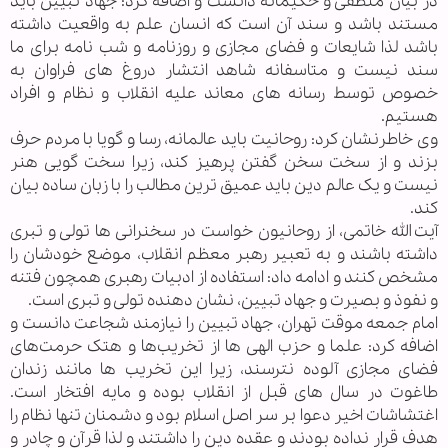
در بیان منطقی و حکیمانه دانست و اضافه کرد: جهاد تبیین باید
مستند باشد و سند آن است که انسان علم به واقعیت داشته
باشد لذا شایعات و فضای مجازی و روزنامه و شب نامه برای ما
سند نیست و متاسفانه شاهد انتشار دروغ های فراوان به
خصوص توسط رسانه های معاند علیه انقلاب و نظام و افراد
هستیم.
وی خاطرنشان کرد: روحانیت باید عالمانه، رسا و گویا با مردم حرف
بزند و از سخت سخن گفتن پرهیز کند، زیرا سخت گویی هنر
نیست و یک عالم دین باید عمیق ترین مطالب را با زبان ساده بیان
کند.
آیت الله خاتمی، از روحانیون خواست در سخنرانی ها تولی و تبری
داشته باشند و به تعبیر رهبر معظم انقلاب، موضع خودشان را
مشخص کنند و ادامه داد: استفاده از ادبیات رهبری همچون فتنه
و نفوذ و بصیرت و جهاد تبیین، نشان دهنده تولی و تبری است.
امام جمعه موقت تهران، جهاد تبیین را نیازمند شجاعت دانست و
اضافه کرد: علما و حزب الهی ها از تخریب‌ها و هتک حرمت‌های
فضای مجازی آلوده نترسند، زیرا این تخریب ها مانند زندان
طاغوت در سال های قبل از انقلاب بوده و مایه افتخار است.
اغتشاشات اخیر دعوا بر سر اصل اسلام بود و دشمنان تنها نظام را
هدف قرار نداده بودند و عقده دین را داشتند و لذا قرآن و چادر و