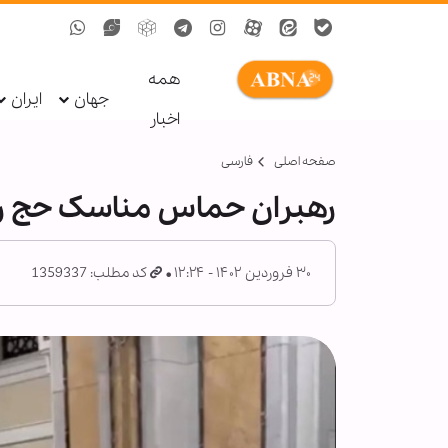
همه
جهان
ایران
اخبار
صفحه اصلی
فارسی
رهبران حماس مناسک حج را ب
۳۰ فروردین ۱۴۰۲ - ۱۲:۲۴
کد مطلب: 1359337
طرح جنجالی پارلمان ایتالیا برای
ر
تشدید نظارت‌های امنیتی بر اقلیت‌
مذهبی و مساجد