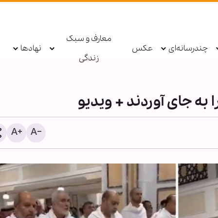
معارف و سبک
چندرسانه‌ای
عکس
نهادها
زندگی
ه جای آوردند + ویدیو
وزی که رفت
اذعان آمریکا به عبور ده‌ها 
محاصره ایران