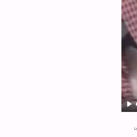
Pla
ی