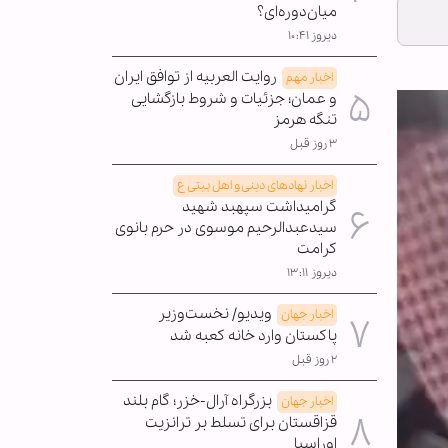
میان‌دوره‌ای؟
دیروز ۱۰:۴۱
روایت العربیه از توافق ایران
اخبار مهم
و عمان؛ جزئیات و شروط بازگشایی
تنگه هرمز
۳ روز قبل
اخبار نهادهای دینی و اهل بیتی ع
گرامیداشت سپهبد شهید
سیدعبدالرحیم موسوی در حرم بانوی
کرامت
دیروز ۱۳:۱۱
ویدیو/ نخست‌وزیر
اخبار جهان
پاکستان وارد خانه کعبه شد
۲ روز قبل
بزرگراه آرال-خزر؛ گام بلند
اخبار جهان
قزاقستان برای تسلط بر ترانزیت
اوراسیا