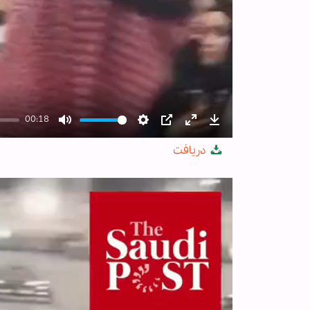
00:18
Mute
Settings
PIP
Enter
Download
دریافت
fullscreen