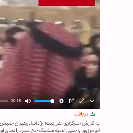
00:18
Mute
Settings
PIP
Enter
Download
دریافت
fullscreen
به گزارش خبرگزاری اهل‌بیت(ع) ـ ابنا ـ رهبران 
ابومرزوق و خلیل الحیه مناسک حج عمره را بجای آور