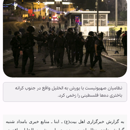
نظامیان صهیونیست با یورش به الخلیل واقع در جنوب کرانه
باختری ده‌ها فلسطینی را زخمی کرد.
به گزارش خبرگزاری اهل بیت(ع) ـ ابنا ـ منابع خبری بامداد شنبه