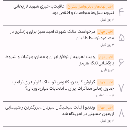
عاقبت‌به‌خیری شهید لاریجانی
اخبار نهادهای دینی و اهل بیتی ع
نتیجه سال‌ها مجاهدت و اخلاص بود
۳ روز قبل
درخواست مالک شهرک امید سبز برای بازنگری در
اخبار جهان
مصادره توسط طالبان
۳ روز قبل
روایت العربیه از توافق ایران و عمان؛ جزئیات و شروط
اخبار مهم
بازگشایی تنگه هرمز
۲ روز قبل
گزارش گاردین: کابوس ترسناک کارتر برای ترامپ؛
اخبار جهان
جدول زمانی مذاکرات ایران تا انتخابات میان‌دوره‌ای؟
۸ ساعت قبل
ویدیو | ایالت میشیگان میزبان »بزرگترین راهپیمایی
اخبار جهان
اربعین حسینی در آمریکا« شد
۳ روز قبل