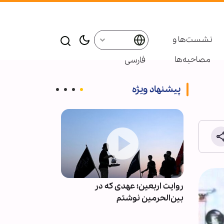
نشست‌ها و
مصاحبه‌ها
فارسی
پیشنهاد ویژه
رجه
روایت اربعین؛ عهدی که در
واشنگتن‌پست: 
ستان در
بین‌الحرمین نوشتم
ترامپ بر سر جن
های
ذخایر تسلیحات
ی
است