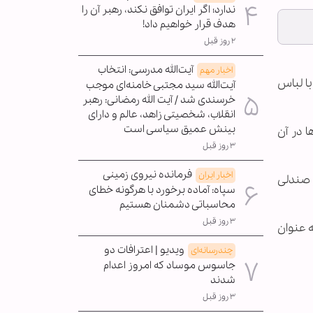
ندارد؛ اگر ایران توافق نکند، رهبر آن را
هدف قرار خواهیم داد!
۲ روز قبل
آیت‌الله مدرسی: انتخاب
اخبار مهم
با لباس
آیت‌الله سید مجتبی خامنه‌ای موجب
خرسندی شد / آیت الله رمضانی: رهبر
انقلاب، شخصیتی زاهد، عالم و دارای
بینش عمیق سیاسی است
 در آن
۳ روز قبل
فرمانده نیروی زمینی
اخبار ایران
 صندلی
سپاه: آماده برخورد با هرگونه خطای
محاسباتی دشمنان هستیم
۳ روز قبل
ه عنوان
ویدیو | اعترافات دو
چندرسانه‌ای
جاسوس موساد که امروز اعدام
شدند
۳ روز قبل