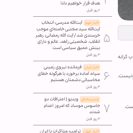
هدف قرار خواهیم داد!
۲ روز قبل
آیت‌الله مدرسی: انتخاب
اخبار مهم
آیت‌الله سید مجتبی خامنه‌ای موجب
خرسندی شد / آیت الله رمضانی: رهبر
انقلاب، شخصیتی زاهد، عالم و دارای
بینش عمیق سیاسی است
۳ روز قبل
 کرانه
فرمانده نیروی زمینی
اخبار ایران
سپاه: آماده برخورد با هرگونه خطای
ونیست،
محاسباتی دشمنان هستیم
۳ روز قبل
ویدیو | اعترافات دو
چندرسانه‌ای
جاسوس موساد که امروز اعدام
ست.
شدند
۳ روز قبل
ترامپ: مذاکرات با ایران
اخبار جهان