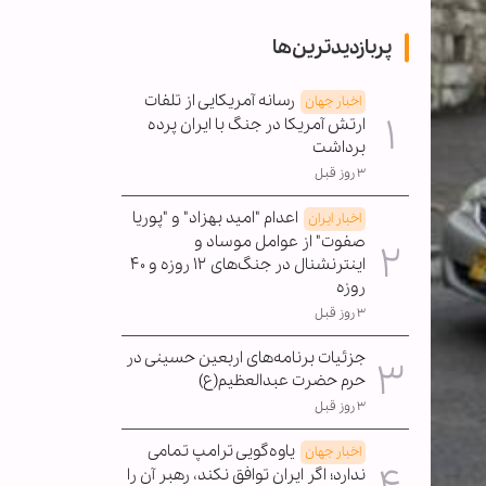
پربازدیدترین‌ها
رسانه آمریکایی از تلفات
اخبار جهان
ارتش آمریکا در جنگ با ایران پرده
برداشت
۳ روز قبل
اعدام "امید بهزاد" و "پوریا
اخبار ایران
صفوت" از عوامل موساد و
اینترنشنال در جنگ‌های ۱۲ روزه و ۴۰
روزه
۳ روز قبل
جزئیات برنامه‌های اربعین حسینی در
حرم حضرت عبدالعظیم(ع)
۳ روز قبل
یاوه‌گویی ترامپ تمامی
اخبار جهان
ندارد؛ اگر ایران توافق نکند، رهبر آن را