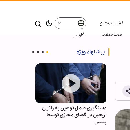
نشست‌ها و
مصاحبه‌ها
فارسی
پیشنهاد ویژه
در
دستگیری عامل توهین به زائران
حزب‌الله: دولت 
اربعین در فضای مجازی توسط
امتیازدهی به تل
پلیس