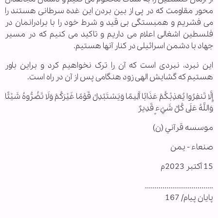
محور مقاومت که در پی از بین بردن این غده سرطانی هستند را
می فشریم و همبستگی بی قید و شرط خود را با برادرانمان در
فلسطین اشغالی اعلام می داریم و تاکید می کنیم که در مسیر
جهاد با دشمن اسرائیلی در کنار آنها هستیم.
این نبرد، نبردی است که آن را ترک نخواهیم کرد و براین باور
هستیم که گشایش الهی زود هنگامی پس از آن در راه است.
إِلَّا تَنفِرُوا يُعَذِبْكُمْ عَذَابًا أَلِيمًا وَيَسْتَبْدِلْ قَوْمًا غَيْرَكُمْ وَلَا تَضُرُّوهُ شَيْئًا
وَاللَّهُ عَلَى كُلِّ شَيْءٍ قَدِيرٌ
موسسه قرآني (ن)
صنعاء - يمن
15 أكتبر 2023م
...................................
پایان پیام/ 167