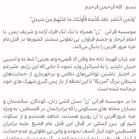
بسم الله الرحمن الرحیم
"وَلَمَنِ انْتَصَرَ بَعْدَ ظُلْمِهِ فَأُولَٰئِكَ مَا عَلَيْهِمْ مِنْ سَبِيلٍ"
موسسه قرآنی "ن" همراه با تک تک افراد آزاده و شریف یمن، با
اعلام انزجار و خشم فراوان، بی تفاوتی بیشتر کشورها در قتل‌عام
غزه غرور آفرین را دنبال می‌کند.
عملیات قهرمانانه «طوفان الاقصی» وضعیتی آشفته و آسیبی
جبران ناپذیر را به اسرائیل وارد نمود تا جایی که این رژیم، علیرغم
در اختیار داشتن توانایی‌های نظامی و برخورداری از حمایت‌های
شیطان بزرگ "آمریکا" تا این لحظه از باز پس گیری شهرک های خود
درمانده شده است.
ما در موسسه قرآنی "ن" نسل کشی زنان، کودکان، سالمندان و
بمباران محله های مسکونی را که برادرانمان در فلسطین، به ویژه
غزه غرورآفرین با آن روبرو هستند، شاهد هستیم و از سکوت
شرم آور بین المللی در قبال این قتل عام فجیع علیه برادران
فلسطینی خود ابراز تاسف نموده و واین بی تفاوتی و عدم حمایت
از آرمان فلسطین را به شدت محکوم می کنیم و دستان مجاهدان