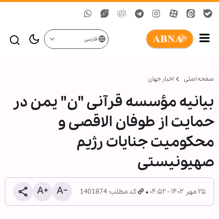
فارسی
صفحه اصلی
اخبار جهان
بیانیه مؤسسه قرآنی "ن" یمن در
حمایت از طوفان الاقصی و
محکومیت جنایات رژیم
صهیونیستی
۲۵ مهر ۱۴۰۲ - ۰۴:۵۲
کد مطلب: 1401874