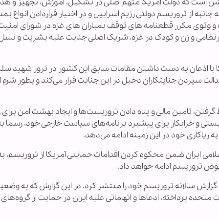
 است که دولت آمریکا متهم اصلی در تشکیل، آموزش، تجهیز و هد
نبه از تروریسم دولتی رژیم اسراییل و در اختیار قراردادن انواع بمب
ت و وتوی مکرر قطعنامه های توقف بمباران های غزه در شورای امنیت
در کشتار وحشیانه بیش از ۱۵ هزار غیرنظامی و زن و کودک در غزه، شریک اصلی جنایت علیه بشریت و 
 با اذعان به دست داشتن مقامات سابق این کشور در ترور شهید سلی
لت سپردن جنایتکاران دخیل در این جنایت فرار می‌کند و بطور شرم آ
ط گرفتن، تامین مالی و پناه دادن تروریست‌ها و ایجاد بهشت امن برای 
تی و خرابکار برای پیشبرد برنامه‌های سیاست خارجی خود، رسما به
ریاکاری خود در این زمینه ادامه می‌دهد.
می ایران ضمن محکوم کردن اقدامات حمایتی آمریکا از تروریسم، به
وص تروریسم ادامه خواهد داد.
 است وزارت خارجه آمریکا روز پنجشنبه ۲۵ آذر گزارش سالانه تروریسم خود را منتشر کرد. در این گزارش که به وض
 متحده پرداخته، ادعاها و اتهاماتی علیه ایران در حمایت از گروه‌های