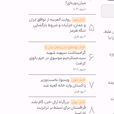
میان‌دوره‌ای؟
دیروز ۱۰:۴۱
روایت العربیه از توافق ایران
اخبار مهم
و عمان؛ جزئیات و شروط بازگشایی
تنگه هرمز
ی غلط،
۳ روز قبل
با
اخبار نهادهای دینی و اهل بیتی ع
گرامیداشت سپهبد شهید
رد
سیدعبدالرحیم موسوی در حرم بانوی
کرامت
دیروز ۱۳:۱۱
ویدیو/ نخست‌وزیر
اخبار جهان
یده
پاکستان وارد خانه کعبه شد
۲ روز قبل
ت
بزرگراه آرال-خزر؛ گام بلند
اخبار جهان
قزاقستان برای تسلط بر ترانزیت
اوراسیا