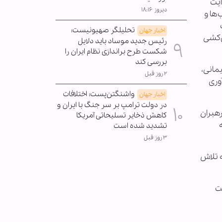
ایت
دیروز ۱۸:۱۶
‌ها و
تحلیلگر صهیونیست:
اخبار جهان
نسل‌کشی
رئیس جدید موساد باید دلایل
شکست طرح براندازی نظام ایران را
بررسی کند
مانی،
۲ روز قبل
وری
واشنگتن‌پست: اختلافات
اخبار جهان
در دولت ترامپ بر سر جنگ با ایران و
رهبران
کاهش ذخایر تسلیحاتی آمریکا
تشدید شده است
۳ روز قبل
 تلاش
عیت