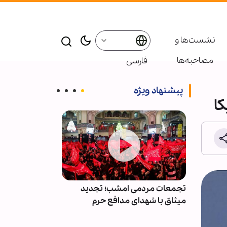
نشست‌ها و
مصاحبه‌ها
فارسی
پیشنهاد ویژه
ا
کشتی از
تجمعات مردمی امشب؛ تجدید
«ایستادگی» چک
میثاق با شهدای مدافع حرم
است/ گفتمان م
جوان منتقل ش