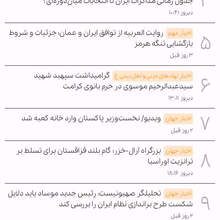
جدول زمانی مذاکرات ایران تا انتخابات میان‌دوره‌ای؟
دیروز ۱۰:۴۱
روایت العربیه از توافق ایران و عمان؛ جزئیات و شروط
اخبار مهم
بازگشایی تنگه هرمز
۳ روز قبل
گرامیداشت سپهبد شهید
اخبار نهادهای دینی و اهل بیتی ع
سیدعبدالرحیم موسوی در حرم بانوی کرامت
دیروز ۱۳:۱۱
ویدیو/ نخست‌وزیر پاکستان وارد خانه کعبه شد
اخبار جهان
۲ روز قبل
بزرگراه آرال-خزر؛ گام بلند قزاقستان برای تسلط بر
اخبار جهان
ترانزیت اوراسیا
دیروز ۱۸:۱۶
تحلیلگر صهیونیست: رئیس جدید موساد باید دلایل
اخبار جهان
شکست طرح براندازی نظام ایران را بررسی کند
۲ روز قبل