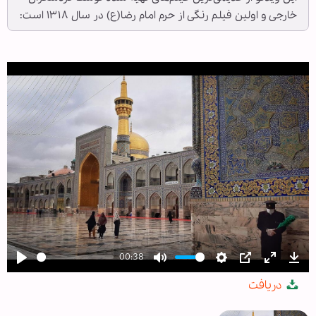
خارجی و اولین فیلم رنگی از حرم امام رضا(ع) در سال ۱۳۱۸ است:
00:38
Play
Mute
Settings
PIP
Enter
Dow
دریافت
fullscree