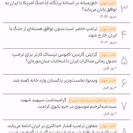
خاورمیانه در آستانه پرتگاه؛ آیا جنگ آمریکا با ایران به
اخبار جهان
توافق پایان می‌یابد؟
دیروز ۱۴:۵۶
ترامپ حاضر است بدون توافق هسته‌ای از جنگ با
اخبار جهان
ایران خارج شود
دیروز ۱۶:۱۳
گزارش گاردین: کابوس ترسناک کارتر برای ترامپ؛
اخبار جهان
جدول زمانی مذاکرات ایران تا انتخابات میان‌دوره‌ای؟
۲ روز قبل
ویدیو/ نخست‌وزیر پاکستان وارد خانه کعبه شد
اخبار جهان
۳ روز قبل
گرامیداشت سپهبد شهید
اخبار نهادهای دینی و اهل بیتی ع
سیدعبدالرحیم موسوی در حرم بانوی کرامت
۲ روز قبل
معاون ترامپ: فشار حداکثری بر ایران ادامه می‌یابد؛
اخبار جهان
آمریکا به دنبال افزایش صادرات نفت و گاز از تنگه هرمز است