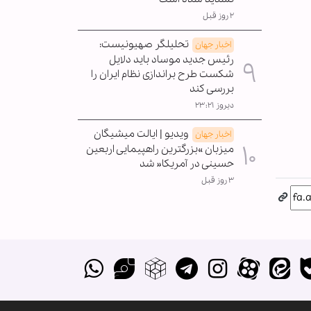
۲ روز قبل
تحلیلگر صهیونیست:
اخبار جهان
رئیس جدید موساد باید دلایل
شکست طرح براندازی نظام ایران را
بررسی کند
دیروز ۲۳:۲۱
ویدیو | ایالت میشیگان
اخبار جهان
میزبان »بزرگترین راهپیمایی اربعین
حسینی در آمریکا« شد
۳ روز قبل