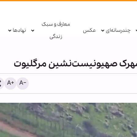
معارف و سبک
چندرسانه‌ای
عکس
نهادها
زندگی
شهرک صهیونیست‌نشین مرگلیوت
شیخ علی الخطیب: دولت لب
از ناکامی مذاکرات، گفت‌وگو 
مقاومت را آغاز کند