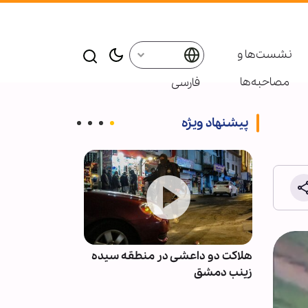
نشست‌ها و
مصاحبه‌ها
فارسی
پیشنهاد ویژه
نان پس
هلاکت دو داعشی در منطقه سیده
انصارالله: مزدو
با
زینب دمشق
نظامی عربستان 
نخواهند بود