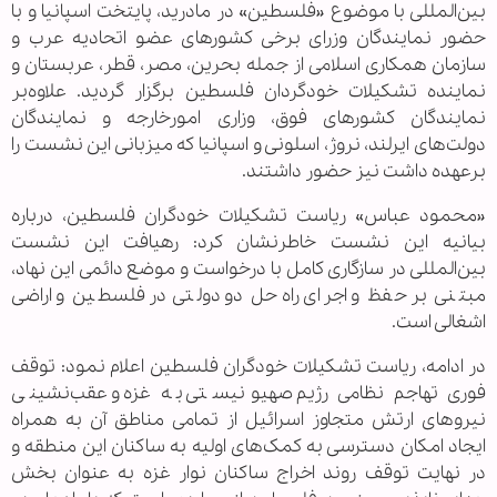
بین‌المللی با موضوع «فلسطین» در مادرید، پایتخت اسپانیا و با
حضور نمایندگان وزرای برخی کشورهای عضو اتحادیه عرب و
سازمان همکاری اسلامی از جمله بحرین، مصر، قطر، عربستان و
نماینده تشکیلات خودگردان فلسطین برگزار گردید. علاوه‌بر
نمایندگان کشورهای فوق، وزاری امورخارجه و نمایندگان
دولت‌های ایرلند، نروژ، اسلونی و اسپانیا که میزبانی این نشست را
برعهده داشت نیز حضور داشتند.
«محمود عباس» ریاست تشکیلات خودگران فلسطین، درباره
بیانیه این نشست خاطرنشان کرد: رهیافت این نشست
بین‌المللی در سازگاری کامل با درخواست و موضع دائمی این نهاد،
مبتنی بر حفظ و اجرای راه‌حل دو دولتی در فلسطین و اراضی
اشغالی است.
در ادامه، ریاست تشکیلات خودگران فلسطین اعلام نمود: توقف
فوری تهاجم نظامی رژیم صهیونیستی به غزه و عقب‌نشینی
نیروهای ارتش متجاوز اسرائیل از تمامی مناطق آن به همراه
ایجاد امکان دسترسی به کمک‌های اولیه به ساکنان این منطقه و
در نهایت توقف روند اخراج ساکنان نوار غزه به عنوان بخش