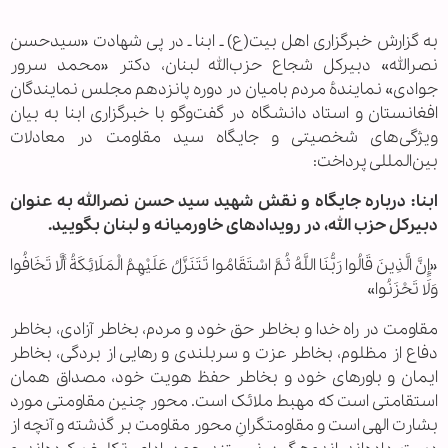
به گزارش خبرگزاری اهل بیت(ع) ـ ابنا ـ در پی شهادت «سیدحسن
نصرالله» دبیرکل شجاع حزب‌الله لبنان، دکتر «محمد سرور
جوادی» نمایندهٔ مردم بامیان در دوره پانزدهم مجلس نمایندگان
افغانستان و استاد دانشگاه در گفت‌وگو با خبرگزاری ابنا به بیان
ویژگی‌های شخصیتی و جایگاه سید مقاومت در معادلات
بین‌المللی پرداخت:
ابنا: درباره جایگاه و نقش شهید سید حسن نصرالله به عنوان
دبیرکل حزب الله، در رویدادهای خاورمیانه و لبنان بگویید.
«إِنَّ الَّذِينَ قَالُوا رَبُّنَا اللَّهُ ثُمَّ اسْتَقَامُوا تَتَنَزَّلُ عَلَيْهِمُ الْمَلَائِكَةُ أَلَّا تَخَافُوا
وَلَا تَحْزَنُوا»
مقاومت در راه خدا و بخاطر حق خود و مردم، بخاطر آزادی، بخاطر
دفاع از مظلوم، بخاطر عزت و سربلندی و رهایی از بردگی، بخاطر
ایمان و باورهای خود و بخاطر حفظ هویت خود، مصداق همان
استقامتی است که مهبط ملائک است. محور چنین مقاومتی مورد
بشارت الهی است و مقاومتگرانِ محور مقاومت بر گذشته و آنچه از