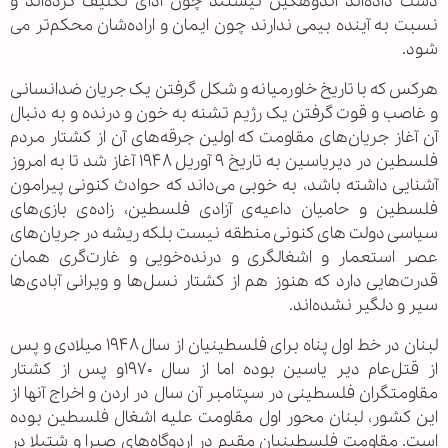
دست داده‌اند اندوهگین نیستند چون ادای تکلیف کرده‌اند و
نسبت به آینده بیمی ندارند چون ایمان و اراده‌شان محکم‌تر می
شود.
هرکس که با تاریخ خاورمیانه و شکل گرفتن یک جریان ضدانسانی
و غاصب و قوت گرفتن یک رژیم تشنه به خون و درنده و به دنبال
آن آغاز جریان‌های مقاومت که اولین جرقه‌های آن از کشتار مردم
فلسطین در دیریاسین به تاریخ ۹ آوریل ۱۹۴۸ آغاز شد تا به امروز
آشنایی داشته باشد، به خوبی می‌داند که حوادث کنونی پیرامون
فلسطین و حامیان داعیه‌ی آزادی فلسطین، زاده‌ی بازی‌های
سیاسی دولت های کنونی منطقه نیست بلکه ریشه در جریان‌های
عصر استعمار و اشغالگری و درنده‌خویی و غارت‌گری همان
قدرت‌هایی دارد که هنوز هم از کشتار نسل‌ها و ویرانی آبادی‌ها
سیر و دلگیر نشده‌اند.
لبنان در خط اول پناه برای فلسطینیان از سال ۱۹۴۸ میلادی و پس
از قتل‌عام دیر یاسین بوده اما از سال ۱۹۷۰و پس از کشتار
مقاومتگران فلسطینی در سپتامبر آن سال در اردن و اخراج آنها از
این کشور، لبنان محور اول مقاومت علیه اشغال فلسطین بوده
است. مقاومت فلسطینیان مقیم در اردوگاه‌های صبرا و شتیلا در