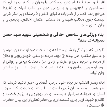
افراط و تفریط بنیاد دین و مکتب را ویران می‌کند. ضربه‌ای که
مسلمین از کج‌فهمی و بدفهمی دین در قالب افراط و تفریط
می‌خورند، کمتر از ضربات دنیای کفر و فرهنگ ویرانگر غربی
نیست چون مکتب شهدای ما مکتب اعتدال، اخلاص، پایمردی و
جان نثاری است.
ابنا: ویژگی‌های شاخص اخلاقی و شخصیتی شهید سید حسن
نصرالله کدامند؟
تا جایی که از زندگی ایشان مطالعه و شناخت دارم او متدین، مومن
و عاشق مکتب اهل‌بیت(ع) بود. مردم‌دوستی، خوش‌رویی و دفاع
از مردم و حریم دین و عزت و آزادی جزء صفات روحی و روانی او
بود. او مردی صادق و پایبند به تعهداتش بود و بر سرپیمانش
جان نهاد.
ابنا: رهبر انقلاب در پیام خود درباره قضایای اخیر تأکید کردند که
«بر همهی مسلمانان فرض است که با امکانات خود در کنار مردم
لبنان و حزبالله سرافراز بایستند و در رویارویی با رژیم غاصب و
ظالم و خبیث آن را یاری کنند.» ارزیابی حضرتعالی از این بیان حضرت
آقا چیست؟