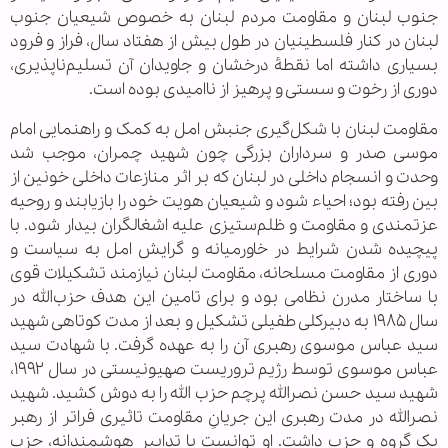
جنوب لبنان و مقاومت مردم لبنان به خصوص شیعیان جنوب
لبنان در کنار فلسطینیان در طول بیش از هفتاد سال، فراز و فرود
بسیاری داشته اما نقطۀ درخشان و جاویدان آن تسلیم‌ناپذیری،
دوری از رخوت و سستی و پرهیز از ناامیدی بوده است.
مقاومت لبنان با شکل‌گیری جنبش امل به کمک و راهنمایی امام
موسی صدر و سرداران بزرگی چون شهید چمران، موجب شد
وحدت و انسجام داخلی در لبنان که بر اثر منازعات داخلی خونین از
بین رفته بود؛ احیاء شود و شیعیان هویت خود را بازیابند و روحیه
عزتمندی و مقاومت و ظلم‌ستیزی علیه اشغالگران بیدار شود. با
پیچیده شدن شرایط در خاورمیانه و گرایش امل به سیاست و
دوری از مقاومت مسلحانه، مقاومت لبنان نیازمند تشکیلات قوی
با ساختار مدرن نظامی بود و برای تامین این هدف حزب‌الله در
سال ۱۹۸۵ به دبیرکلی طفیلی تشکیل و بعد از مدت کوتاهی شهید
سید عباس موسوی رهبری آن را به عهده گرفت. با شهادت سید
عباس موسوی توسط رژیم تروریست صهیونیستی در سال ۱۹۹۲،
شهید سید حسن نصرالله پرچم حزب الله را به دوش کشید. شهید
نصرالله در مدت رهبری این جریانِ مقاومت تاثیری فراتر از رهبر
یک گروه و حزب داشت. او توانست با تدابیر هوشمندانه، حزب