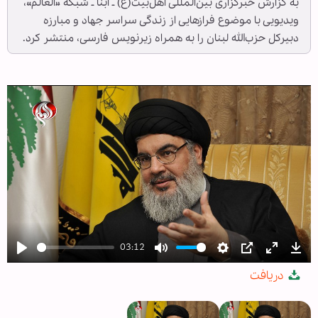
به گزارش خبرگزاری بین‌المللی اهل‌بیت(ع) ـ ابنا ـ شبکه «العالم»،
ویدیویی با موضوع فرازهایی از زندگی سراسر جهاد و مبارزه
دبیرکل حزب‌الله لبنان را به همراه زیرنویس فارسی، منتشر کرد.
03:12
Play
Mute
Settings
PIP
Enter
Dow
دریافت
fullscree