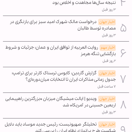
نتیجه سال‌ها مجاهدت و اخلاص بود
۳ روز قبل
درخواست مالک شهرک امید سبز برای بازنگری در
اخبار جهان
مصادره توسط طالبان
۳ روز قبل
روایت العربیه از توافق ایران و عمان؛ جزئیات و شروط
اخبار مهم
بازگشایی تنگه هرمز
۲ روز قبل
گزارش گاردین: کابوس ترسناک کارتر برای ترامپ؛
اخبار جهان
جدول زمانی مذاکرات ایران تا انتخابات میان‌دوره‌ای؟
۷ ساعت قبل
ویدیو | ایالت میشیگان میزبان »بزرگترین راهپیمایی
اخبار جهان
اربعین حسینی در آمریکا« شد
۳ روز قبل
تحلیلگر صهیونیست: رئیس جدید موساد باید دلایل
اخبار جهان
شکست طرح براندازی نظام ایران را بررسی کند